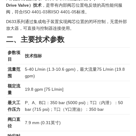
Drive Valve）技术
，是带有内部阀芯位置电反馈的高性能伺服
阀，符合ISO 4401-03和ISO 4401-05标准。
D633系列通过集成电子装置实现阀芯位置的闭环控制，无需外部
放大器，可直接与控制器连接使用。
二、主要技术参数
参数项
技术指标
目
流量范
5-40 L/min (1.3-10.6 gpm)，最大流量75 L/min (19.8
围
gpm)
额定流
19.8 gpm [75 L/min]
量
最大工
P、A、B口：350 bar (5000 psi)；T口（内泄）：50
作压力
bar (715 psi)；T口（Y口泄油）：350 bar
阀口直
7.9 mm (0.31英寸)
径