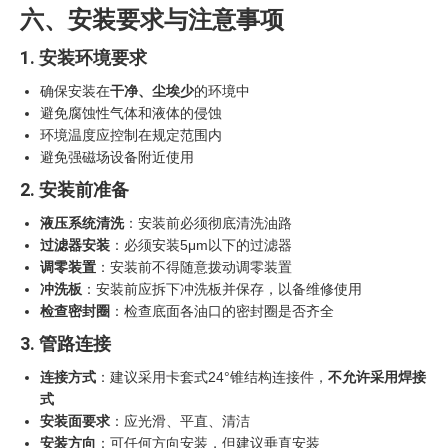
六、安装要求与注意事项
1. 安装环境要求
确保安装在
干净、尘埃少
的环境中
避免腐蚀性气体和液体的侵蚀
环境温度应控制在规定范围内
避免强磁场设备附近使用
2. 安装前准备
液压系统清洗
：安装前必须彻底清洗油路
过滤器安装
：必须安装5μm以下的过滤器
调零装置
：安装前不得随意拨动调零装置
冲洗板
：安装前应拆下冲洗板并保存，以备维修使用
检查密封圈
：检查底面各油口的密封圈是否齐全
3. 管路连接
连接方式
：建议采用卡套式24°锥结构连接件，
不允许采用焊接
式
安装面要求
：应光滑、平直、清洁
安装方向
：可任何方向安装，但建议垂直安装