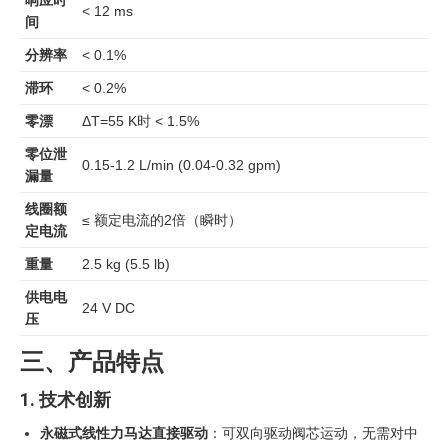
响应时
< 12 ms
间
分辨率
< 0.1%
滞环
< 0.2%
零漂
ΔT=55 K时 < 1.5%
零位泄
0.15-1.2 L/min (0.04-0.32 gpm)
漏量
线圈额
≤ 额定电流的2倍（瞬时）
定电流
重量
2.5 kg (5.5 lb)
供电电
24 V DC
压
三、产品特点
1. 技术创新
永磁式线性力马达直接驱动
：可双向驱动阀芯运动，无需对中