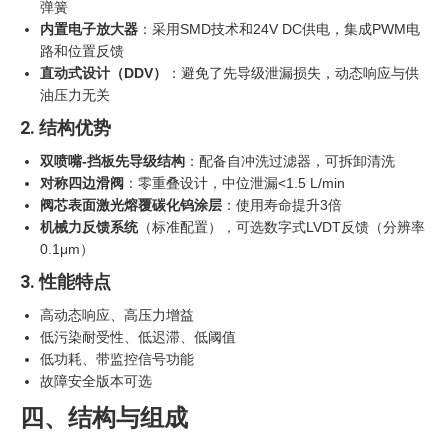
弹簧
内置电子放大器
：采用SMD技术和24V DC供电，集成PWM电
路和位置反馈
直动式设计（DDV）
‍：避免了先导级泄漏损失，动态响应与供
油压力无关
2. 结构优势
双喷嘴-挡板先导级结构
：配备自冲洗过滤器，可拆卸清洗
对称四边滑阀
：零重叠设计，中位泄漏<1.5 L/min
阀芯表面激光熔覆碳化钨涂层
：使用寿命提升3倍
机械力反馈系统
（标准配置），可选数字式LVDT反馈（分辨率
0.1μm）
3. 性能特点
高动态响应、高压力增益
低污染耐受性、低迟滞、低阈值
低功耗、带监控信号功能
故障安全版本可选
四、结构与组成