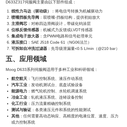
D633Z317伺服阀主要由以下部件组成：
线性力马达（驱动级）
‍：将电信号转换为机械驱动力
喷嘴挡板先导阀
：双喷嘴-挡板结构，提供初始放大
主滑阀芯
：对称四边滑阀设计，带碳化钨涂层
位移反馈传感器
：机械式力反馈或LVDT传感器
集成电子放大器
：含PWM电路和信号处理单元
液压接口
：SAE J518 Code 61（NG06法兰）
可拆卸自冲洗过滤器
：先导级泄漏量<0.5 L/min（@210 bar）
五、应用领域
Moog D633系列伺服阀适用于多种工业和科研领域：
航空航天
：飞行控制系统、液压作动系统
汽车工业
：发动机测试台、底盘试验设备
能源电力
：燃气轮机控制、水轮机调速系统
冶金工业
：轧机液压系统、连铸设备控制
化工行业
：压力流量精确控制系统
测试与验证
：各类液压元件和系统的性能测试
其他
：任何需要高动态响应、高精度的电液位置、速度、压力
或力控制系统