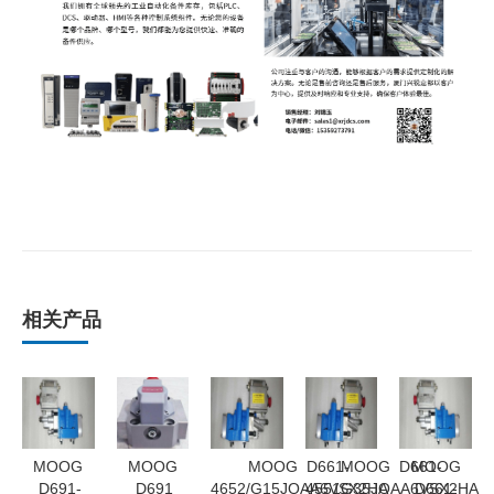
相关产品
MOOG
MOOG
MOOG D661-
MOOG D661-
MOOG
D691-
D691
4652/G15JOAA6VSX2HA
4551G35JOAA6VSX2HA
D661-