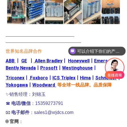
—————————————————-
可以介绍下你们的产品么
———————————————————
世界知名品牌合作
你们是怎么收费的呢
ABB
丨
GE
丨
Allen Bradley
丨
Honeywell
丨
Emerson
丨
Bently Nevada
丨
Prosoft
丨
Westinghouse
丨
Triconex
丨
Foxboro
丨
ICS Triplex
丨
Hima
丨
Schneider
丨
Yokogawa
丨
Woodward
等全球一线品牌。品质保障
✨销售经理：刘锦玉
☎
电话/微信
：15359273791
📧
电子邮件
：sales1@xrjdcs.com
🌐
官网
：