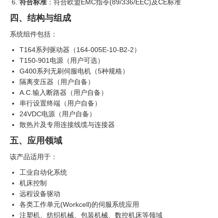
符合标准
：符合欧盟EMC指令(89/336/EEC)及CE标准
四、结构与组成
系统组件包括：
T164系列驱动器（164-005E-10-B2-2）
T150-901电源（用户可选）
G400系列无刷伺服电机（5种规格）
隔离变压器（用户自备）
A.C.输入断路器（用户自备）
串行设置终端（用户自备）
24VDC电源（用户自备）
散热片及专用连接线缆与连接器
五、应用领域
该产品适用于：
工业自动化系统
机床控制
远程设备驱动
各类工作单元(Workcell)的伺服系统应用
注塑机、纺织机械、包装机械、数控机床等领域