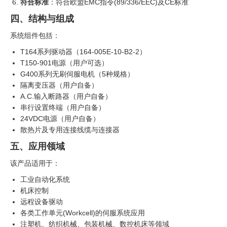
符合标准
：符合欧盟EMC指令(89/336/EEC)及CE标准
四、结构与组成
系统组件包括：
T164系列驱动器（164-005E-10-B2-2）
T150-901电源（用户可选）
G400系列无刷伺服电机（5种规格）
隔离变压器（用户自备）
A.C.输入断路器（用户自备）
串行设置终端（用户自备）
24VDC电源（用户自备）
散热片及专用连接线缆与连接器
五、应用领域
该产品适用于：
工业自动化系统
机床控制
远程设备驱动
各类工作单元(Workcell)的伺服系统应用
注塑机、纺织机械、包装机械、数控机床等领域