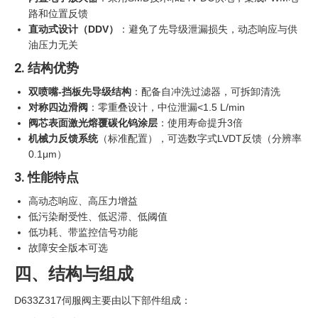
路和位置反馈
直动式设计（DDV）
‍：避免了先导级泄漏损失，动态响应与供
油压力无关
2. 结构优势
双喷嘴-挡板先导级结构
：配备自冲洗过滤器，可拆卸清洗
对称四边滑阀
：零重叠设计，中位泄漏<1.5 L/min
阀芯表面激光熔覆碳化钨涂层
：使用寿命提升3倍
机械力反馈系统
（标准配置），可选数字式LVDT反馈（分辨率
0.1μm）
3. 性能特点
高动态响应、高压力增益
低污染耐受性、低迟滞、低阈值
低功耗、带监控信号功能
故障安全版本可选
四、结构与组成
D633Z317伺服阀主要由以下部件组成：