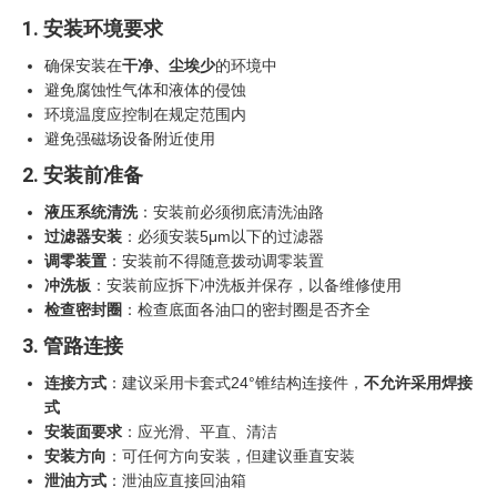
1. 安装环境要求
确保安装在
干净、尘埃少
的环境中
避免腐蚀性气体和液体的侵蚀
环境温度应控制在规定范围内
避免强磁场设备附近使用
2. 安装前准备
液压系统清洗
：安装前必须彻底清洗油路
过滤器安装
：必须安装5μm以下的过滤器
调零装置
：安装前不得随意拨动调零装置
冲洗板
：安装前应拆下冲洗板并保存，以备维修使用
检查密封圈
：检查底面各油口的密封圈是否齐全
3. 管路连接
连接方式
：建议采用卡套式24°锥结构连接件，
不允许采用焊接
式
安装面要求
：应光滑、平直、清洁
安装方向
：可任何方向安装，但建议垂直安装
泄油方式
：泄油应直接回油箱