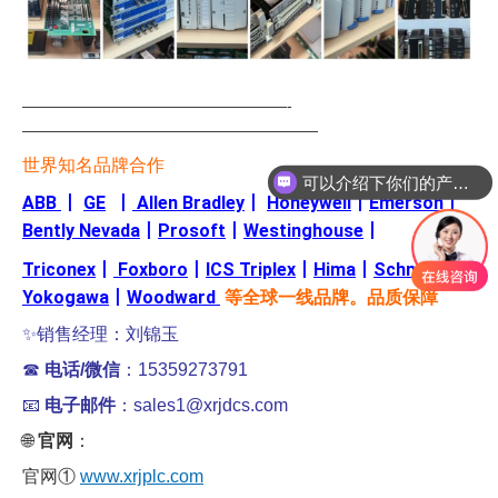
—————————————————-
———————————————————
可以介绍下你们的产品么
世界知名品牌合作
你们是怎么收费的呢
ABB
丨
GE
丨
Allen Bradley
丨
Honeywell
丨
Emerson
丨
Bently Nevada
丨
Prosoft
丨
Westinghouse
丨
Triconex
丨
Foxboro
丨
ICS Triplex
丨
Hima
丨
Schneider
丨
Yokogawa
丨
Woodward
等全球一线品牌。品质保障
✨销售经理：刘锦玉
☎
电话/微信
：15359273791
📧
电子邮件
：sales1@xrjdcs.com
🌐
官网
：
官网①
www.xrjplc.com