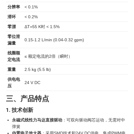
分辨率
< 0.1%
滞环
< 0.2%
零漂
ΔT=55 K时 < 1.5%
零位泄
0.15-1.2 L/min (0.04-0.32 gpm)
漏量
线圈额
≤ 额定电流的2倍（瞬时）
定电流
重量
2.5 kg (5.5 lb)
供电电
24 V DC
压
三、产品特点
1. 技术创新
永磁式线性力马达直接驱动
：可双向驱动阀芯运动，无需对中
弹簧
内置电子放大器
：采用SMD技术和24V DC供电，集成PWM电