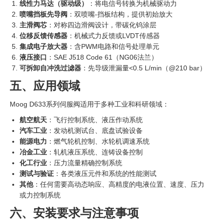
线性力马达（驱动级）
‍：将电信号转换为机械驱动力
喷嘴挡板先导阀
：双喷嘴-挡板结构，提供初始放大
主滑阀芯
：对称四边滑阀设计，带碳化钨涂层
位移反馈传感器
：机械式力反馈或LVDT传感器
集成电子放大器
：含PWM电路和信号处理单元
液压接口
：SAE J518 Code 61（NG06法兰）
可拆卸自冲洗过滤器
：先导级泄漏量<0.5 L/min（@210 bar）
五、应用领域
Moog D633系列伺服阀适用于多种工业和科研领域：
航空航天
：飞行控制系统、液压作动系统
汽车工业
：发动机测试台、底盘试验设备
能源电力
：燃气轮机控制、水轮机调速系统
冶金工业
：轧机液压系统、连铸设备控制
化工行业
：压力流量精确控制系统
测试与验证
：各类液压元件和系统的性能测试
其他
：任何需要高动态响应、高精度的电液位置、速度、压力
或力控制系统
六、安装要求与注意事项