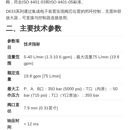
阀，符合ISO 4401-03和ISO 4401-05标准。
D633系列通过集成电子装置实现阀芯位置的闭环控制，无需外部
放大器，可直接与控制器连接使用。
二、主要技术参数
参数项
技术指标
目
流量范
5-40 L/min (1.3-10.6 gpm)，最大流量75 L/min (19.8
围
gpm)
额定流
19.8 gpm [75 L/min]
量
最大工
P、A、B口：350 bar (5000 psi)；T口（内泄）：50
作压力
bar (715 psi)；T口（Y口泄油）：350 bar
阀口直
7.9 mm (0.31英寸)
径
响应时
< 12 ms
间