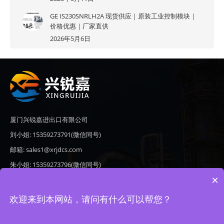
GE IS230SNRLH2A 现货供应｜原装工业控制模块｜
价格优惠｜厂家直供
2026年5月6日
厦门兴锐嘉进出口有限公司
刘小姐: 15359273791(微信同号)
邮箱: sales1@xrjdcs.com
朱小姐: 15359273796(微信同号)
×
邮箱: sales7@saulplc.com
地址: 厦门市翔安区新澳路510号海峡现代城A座6楼609
欢迎来到本网站，请问有什么可以帮您？