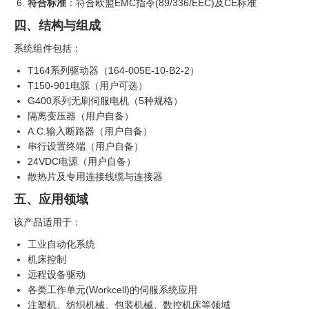
符合标准
：符合欧盟EMC指令(89/336/EEC)及CE标准
四、结构与组成
系统组件包括：
T164系列驱动器（164-005E-10-B2-2）
T150-901电源（用户可选）
G400系列无刷伺服电机（5种规格）
隔离变压器（用户自备）
A.C.输入断路器（用户自备）
串行设置终端（用户自备）
24VDC电源（用户自备）
散热片及专用连接线缆与连接器
五、应用领域
该产品适用于：
工业自动化系统
机床控制
远程设备驱动
各类工作单元(Workcell)的伺服系统应用
注塑机、纺织机械、包装机械、数控机床等领域