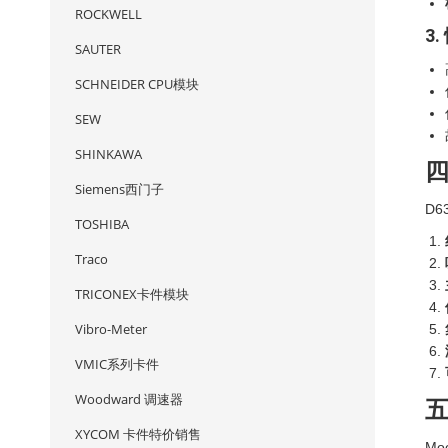
ROCKWELL
3
SAUTER
SCHNEIDER CPU模块
SEW
SHINKAWA
Siemens西门子
D
TOSHIBA
Traco
TRICONEX卡件模块
Vibro-Meter
VMIC系列卡件
Woodward 调速器
XYCOM 卡件特价销售
M