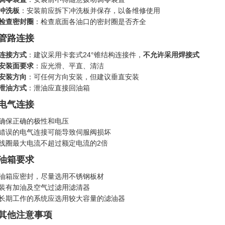
冲洗板
：安装前应拆下冲洗板并保存，以备维修使用
检查密封圈
：检查底面各油口的密封圈是否齐全
. 管路连接
连接方式
：建议采用卡套式24°锥结构连接件，
不允许采用焊接式
安装面要求
：应光滑、平直、清洁
安装方向
：可任何方向安装，但建议垂直安装
泄油方式
：泄油应直接回油箱
. 电气连接
确保正确的极性和电压
错误的电气连接可能导致伺服阀损坏
线圈最大电流不超过额定电流的2倍
. 油箱要求
油箱应密封，尽量选用不锈钢板材
装有加油及空气过滤用滤清器
长期工作的系统应选用较大容量的滤油器
. 其他注意事项