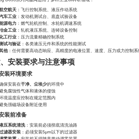
航空航天
：飞行控制系统、液压作动系统
汽车工业
：发动机测试台、底盘试验设备
能源电力
：燃气轮机控制、水轮机调速系统
冶金工业
：轧机液压系统、连铸设备控制
化工行业
：压力流量精确控制系统
测试与验证
：各类液压元件和系统的性能测试
其他
：任何需要高动态响应、高精度的电液位置、速度、压力或力控制系
六、安装要求与注意事项
. 安装环境要求
确保安装在
干净、尘埃少
的环境中
避免腐蚀性气体和液体的侵蚀
环境温度应控制在规定范围内
避免强磁场设备附近使用
. 安装前准备
液压系统清洗
：安装前必须彻底清洗油路
过滤器安装
：必须安装5μm以下的过滤器
调零装置
：安装前不得随意拨动调零装置