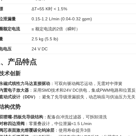
漂
ΔT=55 K时 < 1.5%
位泄漏量
0.15-1.2 L/min (0.04-0.32 gpm)
圈额定电流
≤ 额定电流的2倍（瞬时）
量
2.5 kg (5.5 lb)
电电压
24 V DC
三、产品特点
. 技术创新
永磁式线性力马达直接驱动
：可双向驱动阀芯运动，无需对中弹簧
内置电子放大器
：采用SMD技术和24V DC供电，集成PWM电路和位置
直动式设计（DDV）
‍：避免了先导级泄漏损失，动态响应与供油压力无关
. 结构优势
双喷嘴-挡板先导级结构
：配备自冲洗过滤器，可拆卸清洗
对称四边滑阀
：零重叠设计，中位泄漏<1.5 L/min
阀芯表面激光熔覆碳化钨涂层
：使用寿命提升3倍