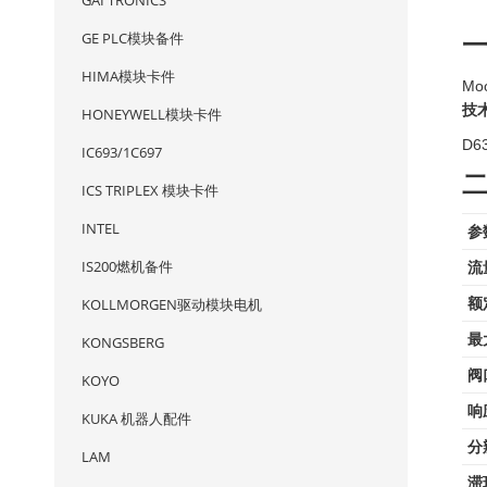
GAI TRONICS
GE PLC模块备件
HIMA模块卡件
Mo
技
HONEYWELL模块卡件
D
IC693/1C697
ICS TRIPLEX 模块卡件
INTEL
参
IS200燃机备件
流
KOLLMORGEN驱动模块电机
额
最
KONGSBERG
阀
KOYO
响
KUKA 机器人配件
分
LAM
滞