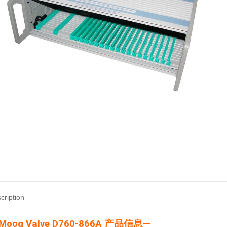
cription
Moog Valve D760-866A 产品信息—