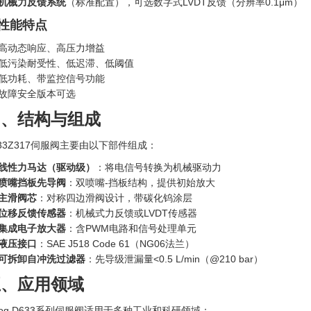
机械力反馈系统
（标准配置），可选数字式LVDT反馈（分辨率0.1μm）
. 性能特点
高动态响应、高压力增益
低污染耐受性、低迟滞、低阈值
低功耗、带监控信号功能
故障安全版本可选
四、结构与组成
633Z317伺服阀主要由以下部件组成：
线性力马达（驱动级）
‍：将电信号转换为机械驱动力
喷嘴挡板先导阀
：双喷嘴-挡板结构，提供初始放大
主滑阀芯
：对称四边滑阀设计，带碳化钨涂层
位移反馈传感器
：机械式力反馈或LVDT传感器
集成电子放大器
：含PWM电路和信号处理单元
液压接口
：SAE J518 Code 61（NG06法兰）
可拆卸自冲洗过滤器
：先导级泄漏量<0.5 L/min（@210 bar）
五、应用领域
oog D633系列伺服阀适用于多种工业和科研领域：