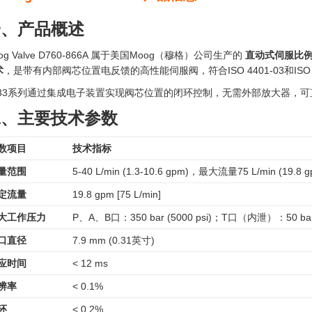
一、产品概述
og Valve D760-866A 属于美国Moog（穆格）公司生产的
直动式伺服比
术
，是带有内部阀芯位置电反馈的高性能伺服阀，符合ISO 4401-03和ISO 4
633系列通过集成电子装置实现阀芯位置的闭环控制，无需外部放大器，
二、主要技术参数
数项目
技术指标
量范围
5-40 L/min (1.3-10.6 gpm)，最大流量75 L/min (19.8 g
定流量
19.8 gpm [75 L/min]
大工作压力
P、A、B口：350 bar (5000 psi)；T口（内泄）：50 ba
口直径
7.9 mm (0.31英寸)
应时间
< 12 ms
辨率
< 0.1%
环
< 0.2%