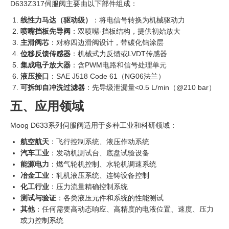
D633Z317伺服阀主要由以下部件组成：
线性力马达（驱动级）
‍：将电信号转换为机械驱动力
喷嘴挡板先导阀
：双喷嘴-挡板结构，提供初始放大
主滑阀芯
：对称四边滑阀设计，带碳化钨涂层
位移反馈传感器
：机械式力反馈或LVDT传感器
集成电子放大器
：含PWM电路和信号处理单元
液压接口
：SAE J518 Code 61（NG06法兰）
可拆卸自冲洗过滤器
：先导级泄漏量<0.5 L/min（@210 bar）
五、应用领域
Moog D633系列伺服阀适用于多种工业和科研领域：
航空航天
：飞行控制系统、液压作动系统
汽车工业
：发动机测试台、底盘试验设备
能源电力
：燃气轮机控制、水轮机调速系统
冶金工业
：轧机液压系统、连铸设备控制
化工行业
：压力流量精确控制系统
测试与验证
：各类液压元件和系统的性能测试
其他
：任何需要高动态响应、高精度的电液位置、速度、压力
或力控制系统