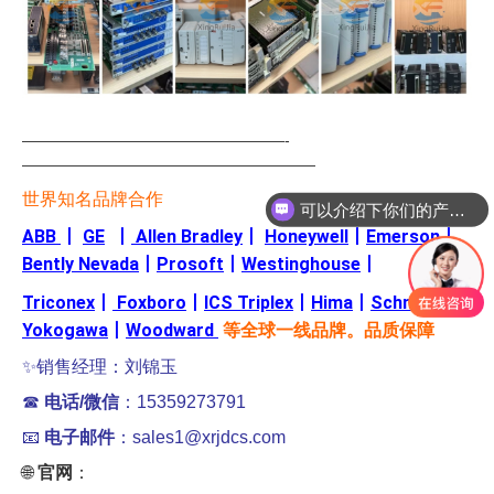
—————————————————-
———————————————————
世界知名品牌合作
可以介绍下你们的产品么
你们是怎么收费的呢
ABB
丨
GE
丨
Allen Bradley
丨
Honeywell
丨
Emerson
丨
Bently Nevada
丨
Prosoft
丨
Westinghouse
丨
Triconex
丨
Foxboro
丨
ICS Triplex
丨
Hima
丨
Schneider
丨
Yokogawa
丨
Woodward
等全球一线品牌。品质保障
✨销售经理：刘锦玉
☎
电话/微信
：15359273791
📧
电子邮件
：sales1@xrjdcs.com
🌐
官网
：