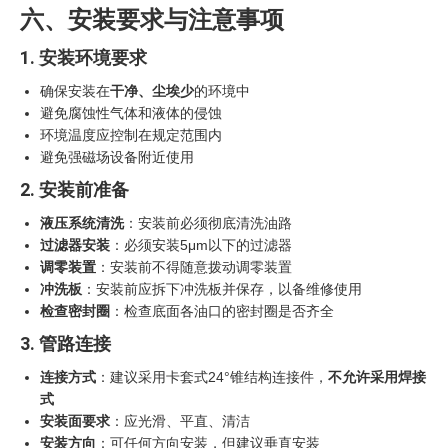
六、安装要求与注意事项
1. 安装环境要求
确保安装在
干净、尘埃少
的环境中
避免腐蚀性气体和液体的侵蚀
环境温度应控制在规定范围内
避免强磁场设备附近使用
2. 安装前准备
液压系统清洗
：安装前必须彻底清洗油路
过滤器安装
：必须安装5μm以下的过滤器
调零装置
：安装前不得随意拨动调零装置
冲洗板
：安装前应拆下冲洗板并保存，以备维修使用
检查密封圈
：检查底面各油口的密封圈是否齐全
3. 管路连接
连接方式
：建议采用卡套式24°锥结构连接件，
不允许采用焊接
式
安装面要求
：应光滑、平直、清洁
安装方向
：可任何方向安装，但建议垂直安装