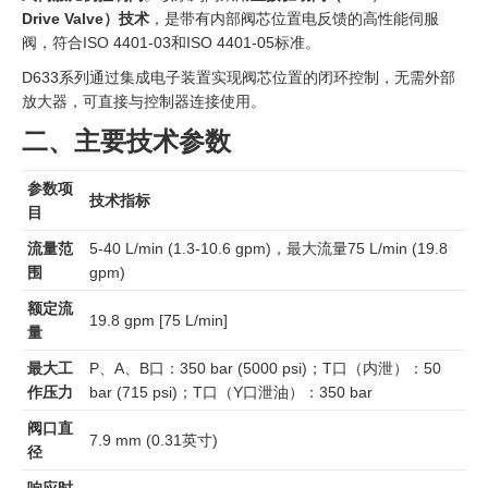
Drive Valve）技术
，是带有内部阀芯位置电反馈的高性能伺服
阀，符合ISO 4401-03和ISO 4401-05标准。
D633系列通过集成电子装置实现阀芯位置的闭环控制，无需外部
放大器，可直接与控制器连接使用。
二、主要技术参数
参数项
技术指标
目
流量范
5-40 L/min (1.3-10.6 gpm)，最大流量75 L/min (19.8
围
gpm)
额定流
19.8 gpm [75 L/min]
量
最大工
P、A、B口：350 bar (5000 psi)；T口（内泄）：50
作压力
bar (715 psi)；T口（Y口泄油）：350 bar
阀口直
7.9 mm (0.31英寸)
径