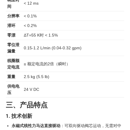
响应时
< 12 ms
间
分辨率
< 0.1%
滞环
< 0.2%
零漂
ΔT=55 K时 < 1.5%
零位泄
0.15-1.2 L/min (0.04-0.32 gpm)
漏量
线圈额
≤ 额定电流的2倍（瞬时）
定电流
重量
2.5 kg (5.5 lb)
供电电
24 V DC
压
三、产品特点
1. 技术创新
永磁式线性力马达直接驱动
：可双向驱动阀芯运动，无需对中