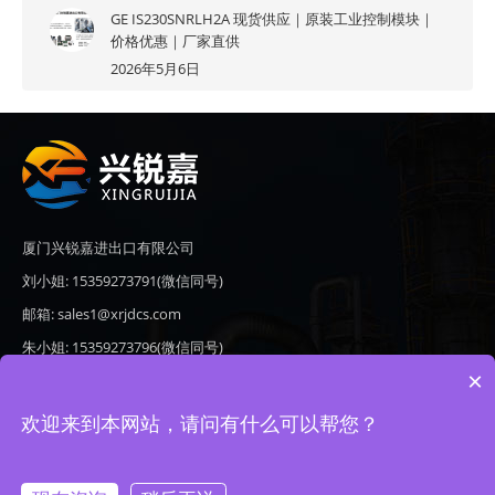
GE IS230SNRLH2A 现货供应｜原装工业控制模块｜
价格优惠｜厂家直供
2026年5月6日
厦门兴锐嘉进出口有限公司
刘小姐: 15359273791(微信同号)
邮箱: sales1@xrjdcs.com
朱小姐: 15359273796(微信同号)
×
邮箱: sales7@saulplc.com
地址: 厦门市翔安区新澳路510号海峡现代城A座6楼609
欢迎来到本网站，请问有什么可以帮您？