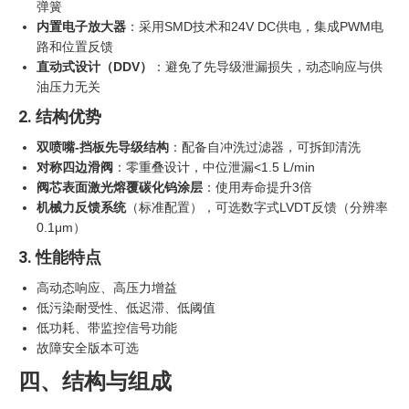
弹簧
内置电子放大器
：采用SMD技术和24V DC供电，集成PWM电
路和位置反馈
直动式设计（DDV）
‍：避免了先导级泄漏损失，动态响应与供
油压力无关
2. 结构优势
双喷嘴-挡板先导级结构
：配备自冲洗过滤器，可拆卸清洗
对称四边滑阀
：零重叠设计，中位泄漏<1.5 L/min
阀芯表面激光熔覆碳化钨涂层
：使用寿命提升3倍
机械力反馈系统
（标准配置），可选数字式LVDT反馈（分辨率
0.1μm）
3. 性能特点
高动态响应、高压力增益
低污染耐受性、低迟滞、低阈值
低功耗、带监控信号功能
故障安全版本可选
四、结构与组成