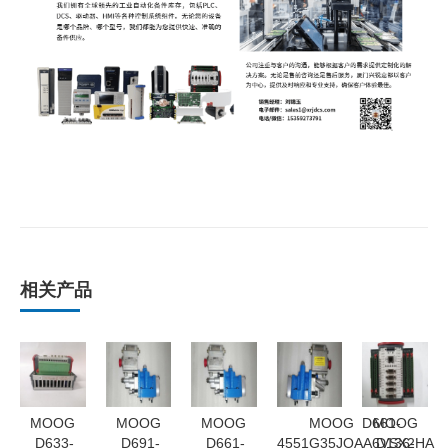
相关产品
MOOG
MOOG
MOOG
MOOG D661-
MOOG
D633-
D691-
D661-
4551G35JOAA6VSX2HA
D136-