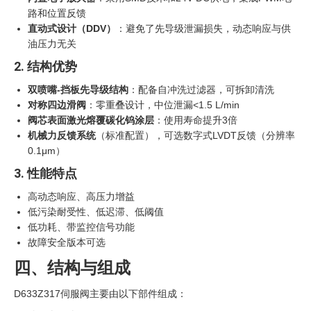
路和位置反馈
直动式设计（DDV）
‍：避免了先导级泄漏损失，动态响应与供
油压力无关
2. 结构优势
双喷嘴-挡板先导级结构
：配备自冲洗过滤器，可拆卸清洗
对称四边滑阀
：零重叠设计，中位泄漏<1.5 L/min
阀芯表面激光熔覆碳化钨涂层
：使用寿命提升3倍
机械力反馈系统
（标准配置），可选数字式LVDT反馈（分辨率
0.1μm）
3. 性能特点
高动态响应、高压力增益
低污染耐受性、低迟滞、低阈值
低功耗、带监控信号功能
故障安全版本可选
四、结构与组成
D633Z317伺服阀主要由以下部件组成：