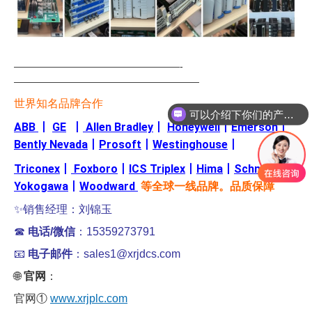
—————————————————-
———————————————————
可以介绍下你们的产品么
世界知名品牌合作
你们是怎么收费的呢
ABB
丨
GE
丨
Allen Bradley
丨
Honeywell
丨
Emerson
丨
Bently Nevada
丨
Prosoft
丨
Westinghouse
丨
Triconex
丨
Foxboro
丨
ICS Triplex
丨
Hima
丨
Schneider
丨
Yokogawa
丨
Woodward
等全球一线品牌。品质保障
✨销售经理：刘锦玉
☎
电话/微信
：15359273791
📧
电子邮件
：sales1@xrjdcs.com
🌐
官网
：
官网①
www.xrjplc.com