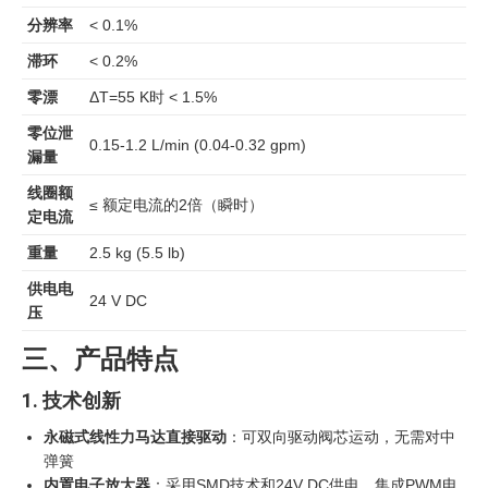
分辨率
< 0.1%
滞环
< 0.2%
零漂
ΔT=55 K时 < 1.5%
零位泄
0.15-1.2 L/min (0.04-0.32 gpm)
漏量
线圈额
≤ 额定电流的2倍（瞬时）
定电流
重量
2.5 kg (5.5 lb)
供电电
24 V DC
压
三、产品特点
1. 技术创新
永磁式线性力马达直接驱动
：可双向驱动阀芯运动，无需对中
弹簧
内置电子放大器
：采用SMD技术和24V DC供电，集成PWM电