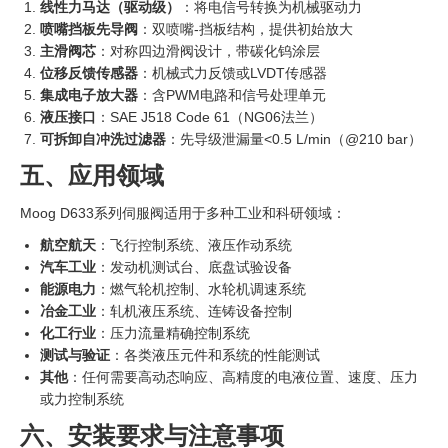
线性力马达（驱动级）
‍：将电信号转换为机械驱动力
喷嘴挡板先导阀
：双喷嘴-挡板结构，提供初始放大
主滑阀芯
：对称四边滑阀设计，带碳化钨涂层
位移反馈传感器
：机械式力反馈或LVDT传感器
集成电子放大器
：含PWM电路和信号处理单元
液压接口
：SAE J518 Code 61（NG06法兰）
可拆卸自冲洗过滤器
：先导级泄漏量<0.5 L/min（@210 bar）
五、应用领域
Moog D633系列伺服阀适用于多种工业和科研领域：
航空航天
：飞行控制系统、液压作动系统
汽车工业
：发动机测试台、底盘试验设备
能源电力
：燃气轮机控制、水轮机调速系统
冶金工业
：轧机液压系统、连铸设备控制
化工行业
：压力流量精确控制系统
测试与验证
：各类液压元件和系统的性能测试
其他
：任何需要高动态响应、高精度的电液位置、速度、压力
或力控制系统
六、安装要求与注意事项