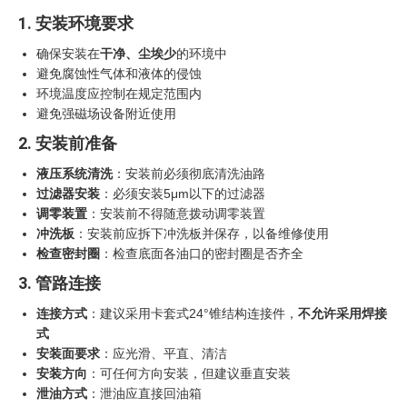
1. 安装环境要求
确保安装在
干净、尘埃少
的环境中
避免腐蚀性气体和液体的侵蚀
环境温度应控制在规定范围内
避免强磁场设备附近使用
2. 安装前准备
液压系统清洗
：安装前必须彻底清洗油路
过滤器安装
：必须安装5μm以下的过滤器
调零装置
：安装前不得随意拨动调零装置
冲洗板
：安装前应拆下冲洗板并保存，以备维修使用
检查密封圈
：检查底面各油口的密封圈是否齐全
3. 管路连接
连接方式
：建议采用卡套式24°锥结构连接件，
不允许采用焊接
式
安装面要求
：应光滑、平直、清洁
安装方向
：可任何方向安装，但建议垂直安装
泄油方式
：泄油应直接回油箱