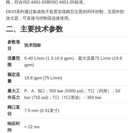
阀，符合ISO 4401-03和ISO 4401-05标准。
D633系列通过集成电子装置实现阀芯位置的闭环控制，无需外部
放大器，可直接与控制器连接使用。
二、主要技术参数
参数项
技术指标
目
流量范
5-40 L/min (1.3-10.6 gpm)，最大流量75 L/min (19.8
围
gpm)
额定流
19.8 gpm [75 L/min]
量
最大工
P、A、B口：350 bar (5000 psi)；T口（内泄）：50
作压力
bar (715 psi)；T口（Y口泄油）：350 bar
阀口直
7.9 mm (0.31英寸)
径
响应时
< 12 ms
间