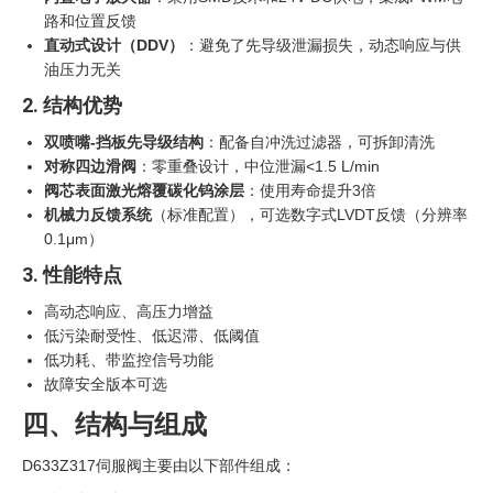
路和位置反馈
直动式设计（DDV）
‍：避免了先导级泄漏损失，动态响应与供
油压力无关
2. 结构优势
双喷嘴-挡板先导级结构
：配备自冲洗过滤器，可拆卸清洗
对称四边滑阀
：零重叠设计，中位泄漏<1.5 L/min
阀芯表面激光熔覆碳化钨涂层
：使用寿命提升3倍
机械力反馈系统
（标准配置），可选数字式LVDT反馈（分辨率
0.1μm）
3. 性能特点
高动态响应、高压力增益
低污染耐受性、低迟滞、低阈值
低功耗、带监控信号功能
故障安全版本可选
四、结构与组成
D633Z317伺服阀主要由以下部件组成：