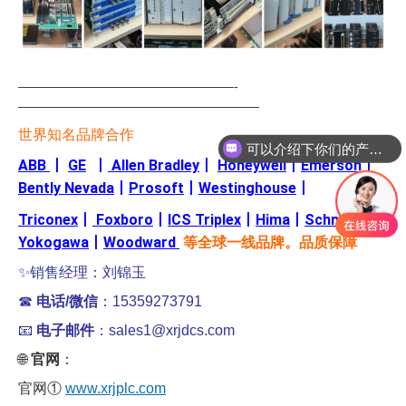
—————————————————-
———————————————————
可以介绍下你们的产品么
世界知名品牌合作
你们是怎么收费的呢
ABB
丨
GE
丨
Allen Bradley
丨
Honeywell
丨
Emerson
丨
Bently Nevada
丨
Prosoft
丨
Westinghouse
丨
Triconex
丨
Foxboro
丨
ICS Triplex
丨
Hima
丨
Schneider
丨
Yokogawa
丨
Woodward
等全球一线品牌。品质保障
✨销售经理：刘锦玉
☎
电话/微信
：15359273791
📧
电子邮件
：sales1@xrjdcs.com
🌐
官网
：
官网①
www.xrjplc.com