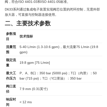
阀，符合ISO 4401-03和ISO 4401-05标准。
D633系列通过集成电子装置实现阀芯位置的闭环控制，无需外部
放大器，可直接与控制器连接使用。
二、主要技术参数
参数项
技术指标
目
流量范
5-40 L/min (1.3-10.6 gpm)，最大流量75 L/min (19.8
围
gpm)
额定流
19.8 gpm [75 L/min]
量
最大工
P、A、B口：350 bar (5000 psi)；T口（内泄）：50
作压力
bar (715 psi)；T口（Y口泄油）：350 bar
阀口直
7.9 mm (0.31英寸)
径
响应时
< 12 ms
间