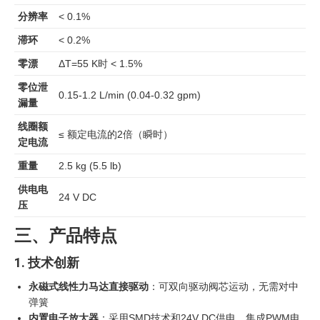
分辨率
< 0.1%
滞环
< 0.2%
零漂
ΔT=55 K时 < 1.5%
零位泄
0.15-1.2 L/min (0.04-0.32 gpm)
漏量
线圈额
≤ 额定电流的2倍（瞬时）
定电流
重量
2.5 kg (5.5 lb)
供电电
24 V DC
压
三、产品特点
1. 技术创新
永磁式线性力马达直接驱动
：可双向驱动阀芯运动，无需对中
弹簧
内置电子放大器
：采用SMD技术和24V DC供电，集成PWM电