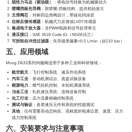
线性力马达（驱动级）
‍：将电信号转换为机械驱动力
喷嘴挡板先导阀
：双喷嘴-挡板结构，提供初始放大
主滑阀芯
：对称四边滑阀设计，带碳化钨涂层
位移反馈传感器
：机械式力反馈或LVDT传感器
集成电子放大器
：含PWM电路和信号处理单元
液压接口
：SAE J518 Code 61（NG06法兰）
可拆卸自冲洗过滤器
：先导级泄漏量<0.5 L/min（@210 bar）
五、应用领域
Moog D633系列伺服阀适用于多种工业和科研领域：
航空航天
：飞行控制系统、液压作动系统
汽车工业
：发动机测试台、底盘试验设备
能源电力
：燃气轮机控制、水轮机调速系统
冶金工业
：轧机液压系统、连铸设备控制
化工行业
：压力流量精确控制系统
测试与验证
：各类液压元件和系统的性能测试
其他
：任何需要高动态响应、高精度的电液位置、速度、压力
或力控制系统
六、安装要求与注意事项