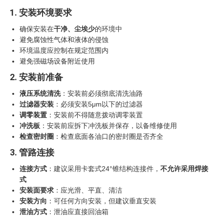
1. 安装环境要求
确保安装在
干净、尘埃少
的环境中
避免腐蚀性气体和液体的侵蚀
环境温度应控制在规定范围内
避免强磁场设备附近使用
2. 安装前准备
液压系统清洗
：安装前必须彻底清洗油路
过滤器安装
：必须安装5μm以下的过滤器
调零装置
：安装前不得随意拨动调零装置
冲洗板
：安装前应拆下冲洗板并保存，以备维修使用
检查密封圈
：检查底面各油口的密封圈是否齐全
3. 管路连接
连接方式
：建议采用卡套式24°锥结构连接件，
不允许采用焊接
式
安装面要求
：应光滑、平直、清洁
安装方向
：可任何方向安装，但建议垂直安装
泄油方式
：泄油应直接回油箱