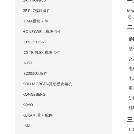
GAI TRONICS
一
GE PLC模块备件
Mo
器
HIMA模块卡件
二
HONEYWELL模块卡件
参
IC693/1C697
型
ICS TRIPLEX 模块卡件
驱
INTEL
电
IS200燃机备件
电
KOLLMORGEN驱动模块电机
重
KONGSBERG
防
KOYO
环
KUKA 机器人配件
三
LAM