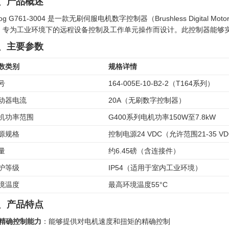
、产品概述
og G761-3004 是一款无刷伺服电机数字控制器（Brushless Digital M
，专为工业环境下的远程设备控制及工作单元操作而设计。此控制器能够
、主要参数
数类别
规格详情
号
164-005E-10-B2-2（T164系列）
动器电流
20A（无刷数字控制器）
机功率范围
G400系列电机功率150W至7.8kW
源规格
控制电源24 VDC（允许范围21-35 V
量
约6.45磅（含连接件）
护等级
IP54（适用于室内工业环境）
境温度
最高环境温度55°C
、产品特点
精确控制能力
：能够提供对电机速度和扭矩的精确控制