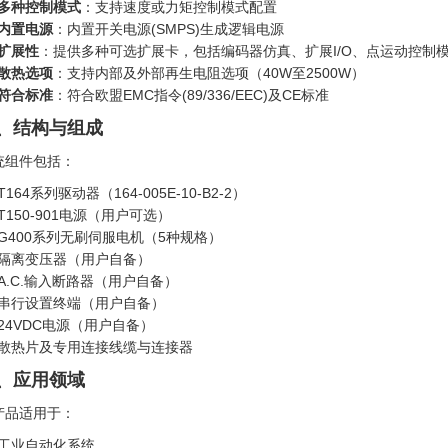
多种控制模式
：支持速度或力矩控制模式配置
内置电源
：内置开关电源(SMPS)生成逻辑电源
扩展性
：提供多种可选扩展卡，包括编码器仿真、扩展I/O、点运动控制模
散热选项
：支持内部及外部再生电阻选项（40W至2500W）
符合标准
：符合欧盟EMC指令(89/336/EEC)及CE标准
、结构与组成
统组件包括：
T164系列驱动器（164-005E-10-B2-2）
T150-901电源（用户可选）
G400系列无刷伺服电机（5种规格）
隔离变压器（用户自备）
A.C.输入断路器（用户自备）
串行设置终端（用户自备）
24VDC电源（用户自备）
散热片及专用连接线缆与连接器
、应用领域
产品适用于：
工业自动化系统