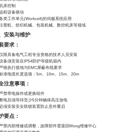
机床控制
远程设备驱动
各类工作单元(Workcell)的伺服系统应用
注塑机、纺织机械、包装机械、数控机床等领域
、安装与维护
装要求：
仅限具备电气工程专业资格的技术人员安装
设备须安装在IP54防护等级机箱内
严格执行接地与EMC屏蔽布线要求
标准电缆长度选项：5m、10m、15m、20m
全注意事项：
严禁带电操作或更换组件
断电后须等待至少5分钟确保高压放电
必须安装安全联锁装置防止意外重启
护要点：
严禁内部维修或调整，故障部件需退回Moog维修中心