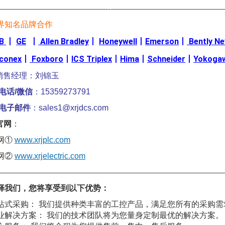
————————————————-————————————————
界知名品牌合作
B
丨
GE
丨
Allen Bradley
丨
Honeywell
丨
Emerson
丨
Bently N
iconex
丨
Foxboro
丨
ICS Triplex
丨
Hima
丨
Schneider
丨
Yokoga
销售经理：刘锦玉
电话/微信
：15359273791
电子邮件
：sales1@xrjdcs.com
官网
：
网①
www.xrjplc.com
网②
www.xrjelectric.com
————————————————————————————————
择我们，您将享受到以下优势：
站式采购： 我们提供种类丰富的工控产品，满足您所有的采购需
业解决方案： 我们的技术团队将为您量身定制最优的解决方案。