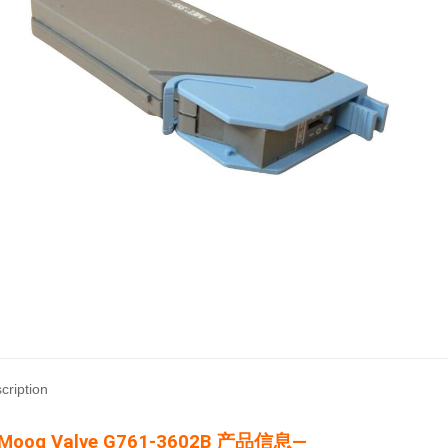
cription
Moog Valve G761-3602B 产品信息—