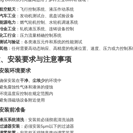
航空航天
：飞行控制系统、液压作动系统
汽车工业
：发动机测试台、底盘试验设备
能源电力
：燃气轮机控制、水轮机调速系统
冶金工业
：轧机液压系统、连铸设备控制
化工行业
：压力流量精确控制系统
测试与验证
：各类液压元件和系统的性能测试
其他
：任何需要高动态响应、高精度的电液位置、速度、压力或力控制系
六、安装要求与注意事项
. 安装环境要求
确保安装在
干净、尘埃少
的环境中
避免腐蚀性气体和液体的侵蚀
环境温度应控制在规定范围内
避免强磁场设备附近使用
. 安装前准备
液压系统清洗
：安装前必须彻底清洗油路
过滤器安装
：必须安装5μm以下的过滤器
调零装置
：安装前不得随意拨动调零装置