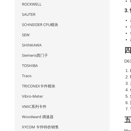
ROCKWELL
3
SAUTER
SCHNEIDER CPU模块
SEW
SHINKAWA
Siemens西门子
D
TOSHIBA
Traco
TRICONEX卡件模块
Vibro-Meter
VMIC系列卡件
Woodward 调速器
XYCOM 卡件特价销售
M