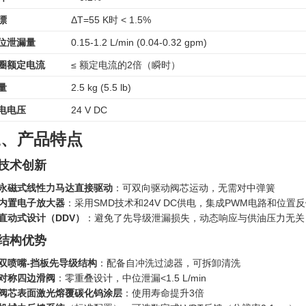
漂
ΔT=55 K时 < 1.5%
位泄漏量
0.15-1.2 L/min (0.04-0.32 gpm)
圈额定电流
≤ 额定电流的2倍（瞬时）
量
2.5 kg (5.5 lb)
电电压
24 V DC
三、产品特点
. 技术创新
永磁式线性力马达直接驱动
：可双向驱动阀芯运动，无需对中弹簧
内置电子放大器
：采用SMD技术和24V DC供电，集成PWM电路和位置
直动式设计（DDV）
‍：避免了先导级泄漏损失，动态响应与供油压力无关
. 结构优势
双喷嘴-挡板先导级结构
：配备自冲洗过滤器，可拆卸清洗
对称四边滑阀
：零重叠设计，中位泄漏<1.5 L/min
阀芯表面激光熔覆碳化钨涂层
：使用寿命提升3倍