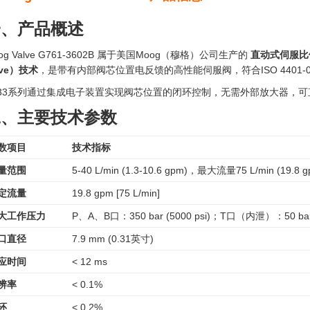
一、产品概述
og Valve G761-3602B 属于美国Moog（穆格）公司生产的
直动式伺服比
lve）技术
，是带有内部阀芯位置电反馈的高性能伺服阀，符合ISO 4401-03和
633系列通过集成电子装置实现阀芯位置的闭环控制，无需外部放大器，
二、主要技术参数
数项目
技术指标
量范围
5-40 L/min (1.3-10.6 gpm)，最大流量75 L/min (19.8 g
定流量
19.8 gpm [75 L/min]
大工作压力
P、A、B口：350 bar (5000 psi)；T口（内泄）：50 ba
口直径
7.9 mm (0.31英寸)
应时间
< 12 ms
辨率
< 0.1%
环
< 0.2%