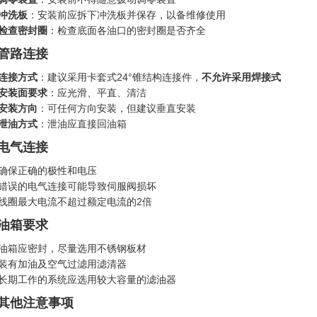
冲洗板
：安装前应拆下冲洗板并保存，以备维修使用
检查密封圈
：检查底面各油口的密封圈是否齐全
. 管路连接
连接方式
：建议采用卡套式24°锥结构连接件，
不允许采用焊接式
安装面要求
：应光滑、平直、清洁
安装方向
：可任何方向安装，但建议垂直安装
泄油方式
：泄油应直接回油箱
. 电气连接
确保正确的极性和电压
错误的电气连接可能导致伺服阀损坏
线圈最大电流不超过额定电流的2倍
. 油箱要求
油箱应密封，尽量选用不锈钢板材
装有加油及空气过滤用滤清器
长期工作的系统应选用较大容量的滤油器
. 其他注意事项