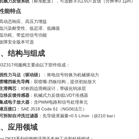
机械力反馈系统
（标准配置），可选数字式LVDT反馈（分辨率0.1μm）
. 性能特点
高动态响应、高压力增益
低污染耐受性、低迟滞、低阈值
低功耗、带监控信号功能
故障安全版本可选
四、结构与组成
633Z317伺服阀主要由以下部件组成：
线性力马达（驱动级）
‍：将电信号转换为机械驱动力
喷嘴挡板先导阀
：双喷嘴-挡板结构，提供初始放大
主滑阀芯
：对称四边滑阀设计，带碳化钨涂层
位移反馈传感器
：机械式力反馈或LVDT传感器
集成电子放大器
：含PWM电路和信号处理单元
液压接口
：SAE J518 Code 61（NG06法兰）
可拆卸自冲洗过滤器
：先导级泄漏量<0.5 L/min（@210 bar）
五、应用领域
oog D633系列伺服阀适用于多种工业和科研领域：