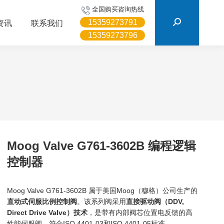
搜
全国购买咨询热线
索：
15359273791
资讯
联系我们
15359273796
Moog Valve G761-3602B 编程逻辑
控制器
Moog Valve G761-3602B 属于美国Moog（穆格）公司生产的
直动式伺服比例控制阀
。该系列阀采用
直接驱动阀（DDV,
Direct Drive Valve）技术
，是带有内部阀芯位置电反馈的高
性能伺服阀，符合ISO 4401-03和ISO 4401-05标准。