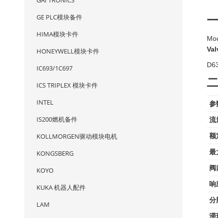
GAI TRONICS
GE PLC模块备件
HIMA模块卡件
Mo
Va
HONEYWELL模块卡件
D
IC693/1C697
ICS TRIPLEX 模块卡件
INTEL
参
IS200燃机备件
流
KOLLMORGEN驱动模块电机
额
最
KONGSBERG
阀
KOYO
响
KUKA 机器人配件
分
LAM
滞