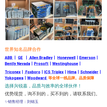
世界知名品牌合作
ABB
丨
GE
丨
Allen Bradley
丨
Honeywell
丨
Emerson
丨
Bently Nevada
丨
Prosoft
丨
Westinghouse
丨
Triconex
丨
Foxboro
丨
ICS Triplex
丨
Hima
丨
Schneider
丨
Yokogawa
丨
Woodward
等全球一线品牌。品质保障
选择兴锐嘉，品质与效率的全球伙伴！
优势现货，询不到的，买不到的，请联系我们。
✨
销售经理：刘锦玉