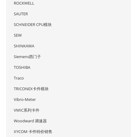
ROCKWELL
SAUTER
SCHNEIDER CPU模块
SEW
SHINKAWA
Siemens西门子
TOSHIBA
Traco
TRICONEX卡件模块
Vibro-Meter
VMIC系列卡件
Woodward 调速器
XYCOM 卡件特价销售