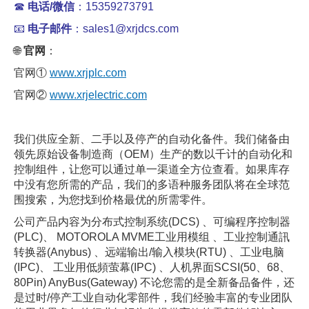
☎
电话/微信
：15359273791
📧
电子邮件
：sales1@xrjdcs.com
🌐
官网
：
官网①
www.xrjplc.com
官网②
www.xrjelectric.com
我们供应全新、二手以及停产的自动化备件。我们储备由
领先原始设备制造商（OEM）生产的数以千计的自动化和
控制组件，让您可以通过单一渠道全方位查看。如果库存
中没有您所需的产品，我们的多语种服务团队将在全球范
围搜索，为您找到价格最优的所需零件。
公司产品内容为分布式控制系统(DCS) 、可编程序控制器
(PLC)、 MOTOROLA MVME工业用模组 、工业控制通訊
转换器(Anybus) 、远端输出/输入模块(RTU) 、工业电脑
(IPC)、 工业用低頻萤幕(IPC) 、人机界面SCSI(50、68、
80Pin) AnyBus(Gateway) 不论您需的是全新备品备件，还
是过时/停产工业自动化零部件，我们经验丰富的专业团队