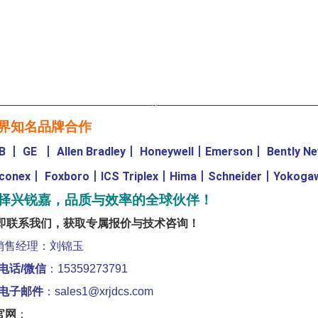
————————————————-————————————————
界知名品牌合作
B
丨
GE
丨
Allen Bradley
丨
Honeywell
丨
Emerson
丨
Bently N
iconex
丨
Foxboro
丨
ICS Triplex
丨
Hima
丨
Schneider
丨
Yokoga
择兴锐嘉，品质与效率的全球伙伴！
即联系我们，获取专属报价与技术咨询！
销售经理：刘锦玉
电话/微信
：15359273791
电子邮件
：sales1@xrjdcs.com
官网
：