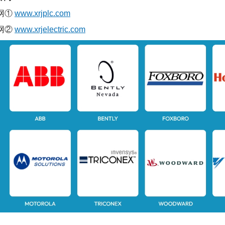
网①
www.xrjplc.com
网②
www.xrjelectric.com