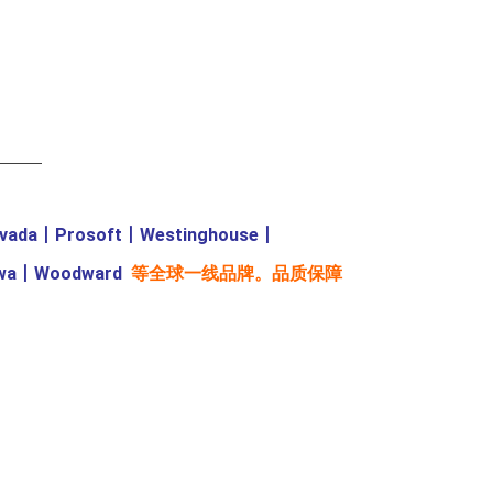
———
evada
丨
Prosoft
丨
Westinghouse
丨
wa
丨
Woodward
等全球一线品牌。品质保障