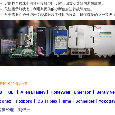
定期检查接线牢固性和接触电阻，防止因震动导致的通信故障。
关注指示灯状态，利用其提供的诊断信息进行故障定位。
对于需要在户外或粉尘较多环境下使用的设备，确保模块的防护等级（IP
————————————————-————————————————
界知名品牌合作
B
丨
GE
丨
Allen Bradley
丨
Honeywell
丨
Emerson
丨
Bently N
iconex
丨
Foxboro
丨
ICS Triplex
丨
Hima
丨
Schneider
丨
Yokoga
销售经理：刘锦玉