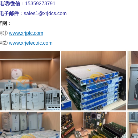
电话/微信
：15359273791
电子邮件
：sales1@xrjdcs.com
官网
：
网①
www.xrjplc.com
网②
www.xrjelectric.com