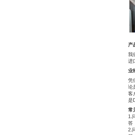
产
我
进
业
凭
论
客
是
常
1
答
2