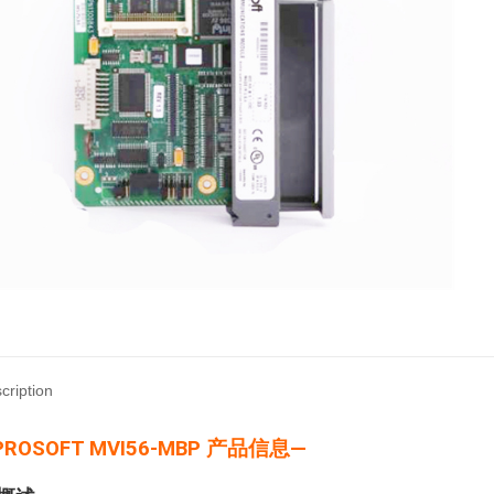
cription
PROSOFT MVI56-MBP 产品信息—