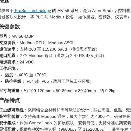
 概述
模块属于
ProSoft Technology
的 MVI56 系列，是为 Allen-Bradley 控
通过模块化设计，将 PLC 与 Modbus 设备（如传感器、变频器、仪表等
. 关键参数
型号
：MVI56-MBP
支持协议
：Modbus RTU、Modbus ASCII
通信速率
：支持 300 至 115200 baud（根据需求配置）
端口配置
：2 个 Modbus 端口（通常为 2 个 RS-485 接口）
电源要求
：24 VDC
工作环境
：
温度
：-40°C 至 +70°C
防护等级
：IP54 或 IP65（适用于严苛工业环境）
尺寸与重量
：约 100-120mm x 50-80mm x 30-40mm，约 0.2kg
. 产品特点
工业级可靠性
：采用铝合金材料和高等级防护设计，能在高温、低温、潮
高性能传输
：支持高速 Modbus 通信，最大字数可达 4000 个，确
易于集成
：作为 ControlLogix 的扩展模块，安装简便，支持标准机架安装，完
灵活配置
：提供多种波特率选择（9600bps 至 115200bps），兼容多