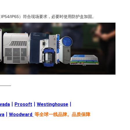
54/IP65）符合现场要求，必要时使用防护盒加固。
———
evada
丨
Prosoft
丨
Westinghouse
丨
wa
丨
Woodward
等全球一线品牌。品质保障