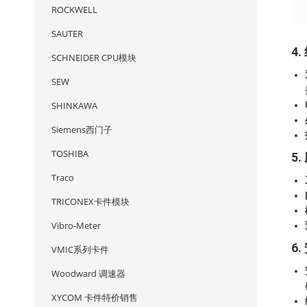
ROCKWELL
SAUTER
4
SCHNEIDER CPU模块
SEW
SHINKAWA
Siemens西门子
TOSHIBA
5
Traco
TRICONEX卡件模块
Vibro-Meter
6
VMIC系列卡件
Woodward 调速器
XYCOM 卡件特价销售