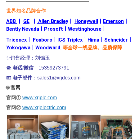
———————————————————
世界知名品牌合作
ABB
丨
GE
丨
Allen Bradley
丨
Honeywell
丨
Emerson
丨
Bently Nevada
丨
Prosoft
丨
Westinghouse
丨
Triconex
丨
Foxboro
丨
ICS Triplex
丨
Hima
丨
Schneider
丨
Yokogawa
丨
Woodward
等全球一线品牌。品质保障
✨销售经理：刘锦玉
☎
电话/微信
：15359273791
📧
电子邮件
：sales1@xrjdcs.com
🌐
官网
：
官网①
www.xrjplc.com
官网②
www.xrjelectric.com