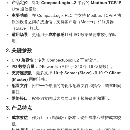
产品定位
：针对
CompactLogix L2
平台的
Modbus TCP/IP
Lite
通信模块。
主要功能
：在 CompactLogix PLC 与支持 Modbus TCP/IP 协
议的设备之间桥接通信，支持客户端（Master）和服务器
（Slave）模式。
适用场景
：更适用于
成本敏感
且对 I/O 数据量需求较小的应
用。
2. 关键参数
CPU 兼容性
：专为 CompactLogix L2 平台设计。
I/O 数据容量
：240 words（相当于 240 个 16 位整数）。
支持连接数
：最多支持
10 个 Server (Slave)
和
10 个 Client
(Master)
同时连接。
配置文件
：附带一个专用的简化版配置文件和指令，调试时间
更短。
网络接口
：配备独立的以太网网口用于模块诊断和通讯。
3. 产品特点
成本效益
：作为 Lite（精简版）版本，硬件成本和维护成本较
低。