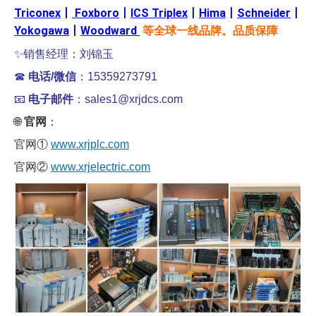
Triconex
丨
Foxboro
丨
ICS Triplex
丨
Hima
丨
Schneider
丨
Yokogawa
丨
Woodward
等全球一线品牌。品质保障
✨销售经理：刘锦玉
☎
电话/微信
：15359273791
📧
电子邮件
：sales1@xrjdcs.com
🌐
官网
：
官网①
www.xrjplc.com
官网②
www.xrjelectric.com