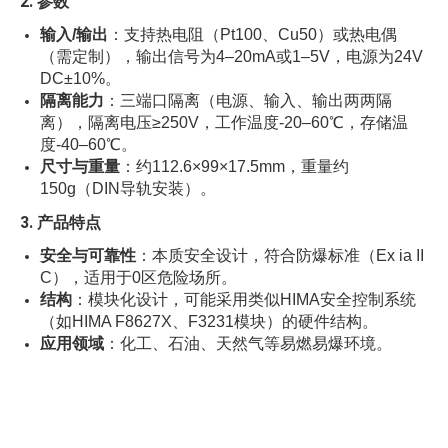
2.
参数
输入/输出
：支持热电阻（Pt100、Cu50）或热电偶
（需定制），输出信号为4–20mA或1–5V，电源为24V
DC±10%。
隔离能力
：三端口隔离（电源、输入、输出两两隔
离），隔离电压≥250V，工作温度-20–60℃，存储温
度-40–60℃。
尺寸与重量
：约112.6×99×17.5mm，重量约
150g（DIN导轨安装）。
3.
产品特点
安全与可靠性
：本质安全设计，符合防爆标准（Ex ia II
C），适用于0区危险场所。
结构
：模块化设计，可能采用类似HIMA安全控制系统
（如HIMA F8627X、F3231模块）的硬件结构。
应用领域
：化工、石油、天然气等易燃易爆环境。