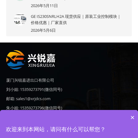
2026年5月11日
GE IS230SNRLH2A 现货供应｜原装工业控制模块｜
价格优惠｜厂家直供
2026年5月6日
厦门兴锐嘉进出口有限公司
刘小姐: 15359273791(微信同号)
邮箱: sales1@xrjdcs.com
朱小姐: 15359273796(微信同号)
×
邮箱: sales7@saulplc.com
地址: 厦门市翔安区新澳路510号海峡现代城A座6楼609
欢迎来到本网站，请问有什么可以帮您？