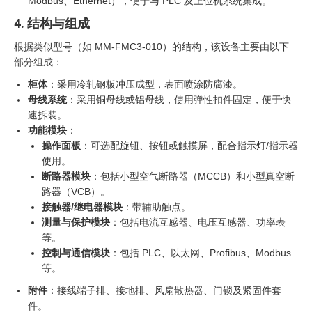
Modbus、Ethernet），便于与 PLC 及上位机系统集成。
4. 结构与组成
根据类似型号（如 MM-FMC3-010）的结构，该设备主要由以下
部分组成：
柜体
：采用冷轧钢板冲压成型，表面喷涂防腐漆。
母线系统
：采用铜母线或铝母线，使用弹性扣件固定，便于快
速拆装。
功能模块
：
操作面板
：可选配旋钮、按钮或触摸屏，配合指示灯/指示器
使用。
断路器模块
：包括小型空气断路器（MCCB）和小型真空断
路器（VCB）。
接触器/继电器模块
：带辅助触点。
测量与保护模块
：包括电流互感器、电压互感器、功率表
等。
控制与通信模块
：包括 PLC、以太网、Profibus、Modbus
等。
附件
：接线端子排、接地排、风扇散热器、门锁及紧固件套
件。