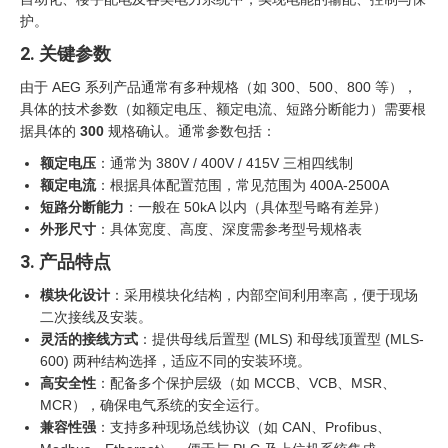
护。
2. 关键参数
由于 AEG 系列产品通常有多种规格（如 300、500、800 等），
具体的技术参数（如额定电压、额定电流、短路分断能力）需要根
据具体的
300
规格确认。通常参数包括：
额定电压
：通常为 380V / 400V / 415V 三相四线制
额定电流
：根据具体配置范围，常见范围为 400A-2500A
短路分断能力
：一般在 50kA 以内（具体型号略有差异）
外形尺寸
：具体宽度、高度、深度需参考型号规格表
3. 产品特点
模块化设计
：采用模块化结构，内部空间利用率高，便于现场
二次接线及安装。
灵活的接线方式
：提供母线后置型 (MLS) 和母线顶置型 (MLS-
600) 两种结构选择，适应不同的安装环境。
高安全性
：配备多个保护层级（如 MCCB、VCB、MSR、
MCR），确保电气系统的安全运行。
兼容性强
：支持多种现场总线协议（如 CAN、Profibus、