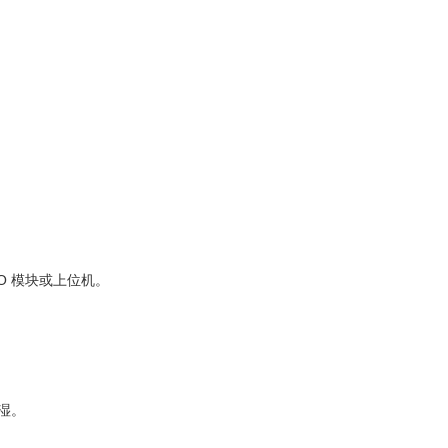
/O 模块或上位机。
湿。