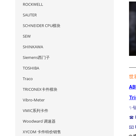
ROCKWELL
SAUTER
SCHNEIDER CPU模块
SEW
SHINKAWA
Siemens西门子
—
TOSHIBA
世
Traco
AB
TRICONEX卡件模块
Tr
Vibro-Meter
✨
VMIC系列卡件
☎
Woodward 调速器
📧
XYCOM 卡件特价销售