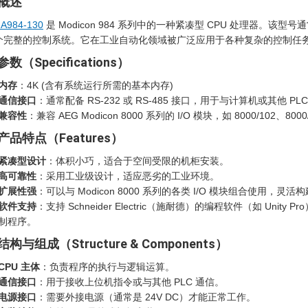
 概述
-A984-130
是 Modicon 984 系列中的一种紧凑型 CPU 处理器。该型
个完整的控制系统。它在工业自动化领域被广泛应用于各种复杂的控制任
 参数（Specifications）
内存
：4K (含有系统运行所需的基本内存)
通信接口
：通常配备 RS-232 或 RS-485 接口，用于与计算机或其他 PL
兼容性
：兼容 AEG Modicon 8000 系列的 I/O 模块，如 8000/102、8000
. 产品特点（Features）
紧凑型设计
：体积小巧，适合于空间受限的机柜安装。
高可靠性
：采用工业级设计，适应恶劣的工业环境。
扩展性强
：可以与 Modicon 8000 系列的各类 I/O 模块组合使用，
软件支持
：支持 Schneider Electric（施耐德）的编程软件（如 Unit
制程序。
 结构与组成（Structure & Components）
CPU 主体
：负责程序的执行与逻辑运算。
通信接口
：用于接收上位机指令或与其他 PLC 通信。
电源接口
：需要外接电源（通常是 24V DC）才能正常工作。