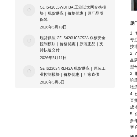
GE IS420ESWBH3A 工业以太网交换模
块｜现货供应｜价格优惠｜原厂品质
保障
厦
2026年5月18日
1.
现货供应 GE IS420UCSCS2A 双核安全
专注
控制模块｜价格优惠｜原装正品｜支
技
持快速交付
2.
2026年5月11日
品
型
GE IS230SNRLH2A 现货供应｜原装工
3.
业控制模块｜价格优惠｜厂家直供
响
2026年5月6日
物
4.
直
成
5.
多
客
选