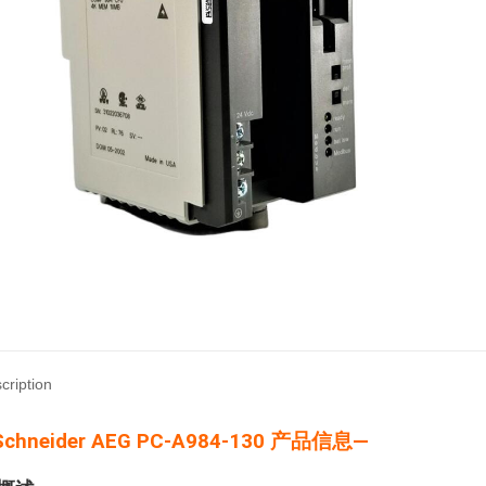
cription
chneider AEG PC-A984-130 产品信息—