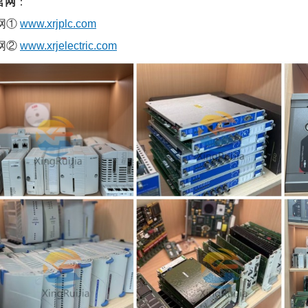
官网
：
网①
www.xrjplc.com
网②
www.xrjelectric.com