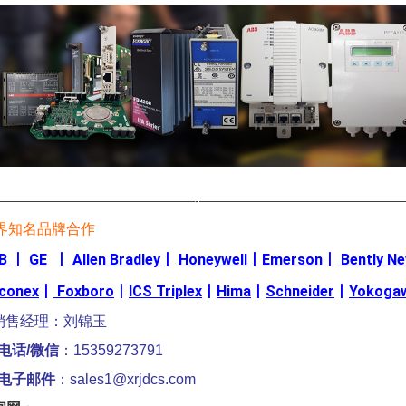
————————————————-————————————————
界知名品牌合作
B
丨
GE
丨
Allen Bradley
丨
Honeywell
丨
Emerson
丨
Bently N
iconex
丨
Foxboro
丨
ICS Triplex
丨
Hima
丨
Schneider
丨
Yokoga
销售经理：刘锦玉
电话/微信
：15359273791
电子邮件
：sales1@xrjdcs.com