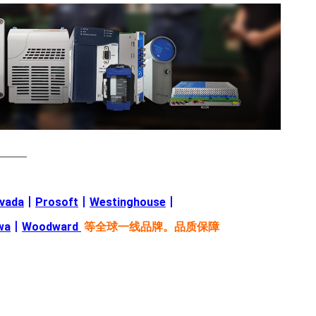
———
evada
丨
Prosoft
丨
Westinghouse
丨
wa
丨
Woodward
等全球一线品牌。品质保障