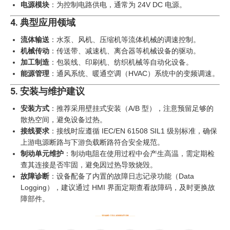
电源模块
：为控制电路供电，通常为 24V DC 电源。
4. 典型应用领域
流体输送
：水泵、风机、压缩机等流体机械的调速控制。
机械传动
：传送带、减速机、离合器等机械设备的驱动。
加工制造
：包装线、印刷机、纺织机械等自动化设备。
能源管理
：通风系统、暖通空调（HVAC）系统中的变频调速。
5. 安装与维护建议
安装方式
：推荐采用壁挂式安装（A/B 型），注意预留足够的
散热空间，避免设备过热。
接线要求
：接线时应遵循 IEC/EN 61508 SIL1 级别标准，确保
上游电源断路与下游负载断路符合安全规范。
制动单元维护
：制动电阻在使用过程中会产生高温，需定期检
查其连接是否牢固，避免因过热导致烧毁。
故障诊断
：设备配备了内置的故障日志记录功能（Data
Logging），建议通过 HMI 界面定期查看故障码，及时更换故
障部件。