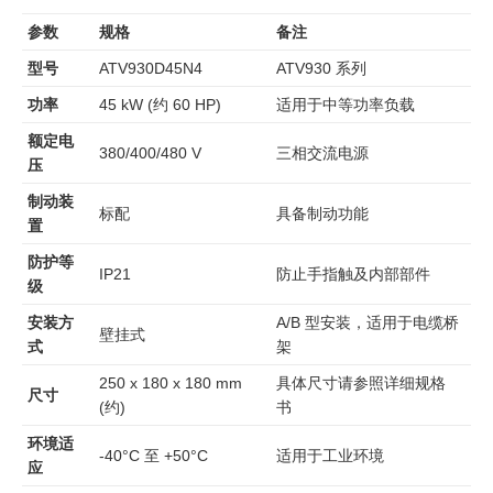
参数
规格
备注
型号
ATV930D45N4
ATV930 系列
功率
45 kW (约 60 HP)
适用于中等功率负载
额定电
380/400/480 V
三相交流电源
压
制动装
标配
具备制动功能
置
防护等
IP21
防止手指触及内部部件
级
安装方
A/B 型安装，适用于电缆桥
壁挂式
式
架
250 x 180 x 180 mm
具体尺寸请参照详细规格
尺寸
(约)
书
环境适
-40°C 至 +50°C
适用于工业环境
应