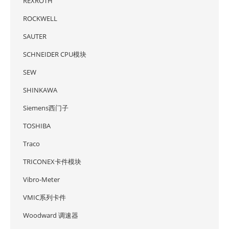
REXROTH
ROCKWELL
SAUTER
SCHNEIDER CPU模块
SEW
SHINKAWA
Siemens西门子
TOSHIBA
Traco
TRICONEX卡件模块
Vibro-Meter
VMIC系列卡件
Woodward 调速器