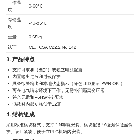
工作温
0-60°C
度
存储温
-40-85°C
度
重量
0.65kg
认证
CE、CSA C22.2 No 142
3. 产品特点
支持可求和（叠加）或独立电源配置
内置输出过压和过载保护
具备报警输出和本地状态指示（绿色LED显示”PWR OK”）
可在电气嘈杂环境下工作，无需外部隔离变压器
符合无汞和RoHS指令要求
满载时内部功耗低于12瓦
4. 结构组成
采用标准模块格式，支持DIN导轨安装。模块配备2A慢熔保险丝保
护。设计紧凑，便于在PLC机箱内安装。