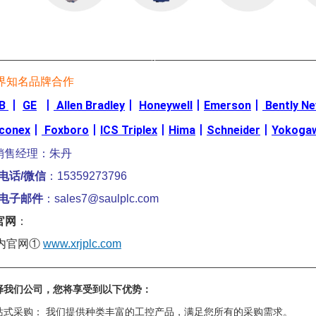
————————————————-————————————————
界知名品牌合作
B
丨
GE
丨
Allen Bradley
丨
Honeywell
丨
Emerson
丨
Bently N
iconex
丨
Foxboro
丨
ICS Triplex
丨
Hima
丨
Schneider
丨
Yokoga
销售经理：朱丹
电话/微信
：15359273796
电子邮件
：sales7@saulplc.com
官网
：
内官网①
www.xrjplc.com
————————————————————————————————
择我们公司，您将享受到以下优势：
站式采购： 我们提供种类丰富的工控产品，满足您所有的采购需求。