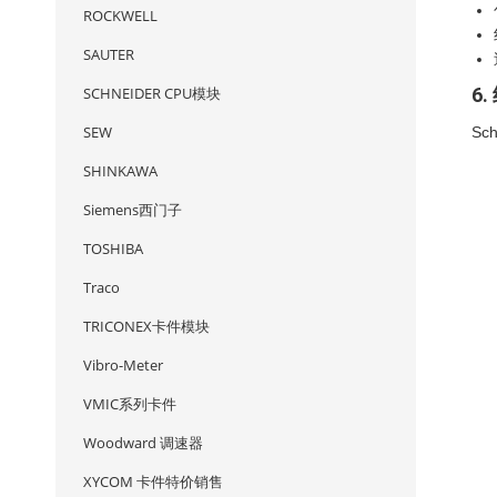
ROCKWELL
SAUTER
6.
SCHNEIDER CPU模块
SEW
Sc
SHINKAWA
Siemens西门子
TOSHIBA
Traco
TRICONEX卡件模块
Vibro-Meter
VMIC系列卡件
Woodward 调速器
XYCOM 卡件特价销售