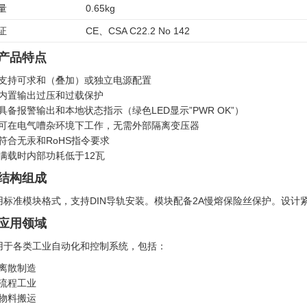
量
0.65kg
证
CE、CSA C22.2 No 142
. 产品特点
支持可求和（叠加）或独立电源配置
内置输出过压和过载保护
具备报警输出和本地状态指示（绿色LED显示”PWR OK”）
可在电气嘈杂环境下工作，无需外部隔离变压器
符合无汞和RoHS指令要求
满载时内部功耗低于12瓦
. 结构组成
用标准模块格式，支持DIN导轨安装。模块配备2A慢熔保险丝保护。设计
. 应用领域
用于各类工业自动化和控制系统，包括：
离散制造
流程工业
物料搬运