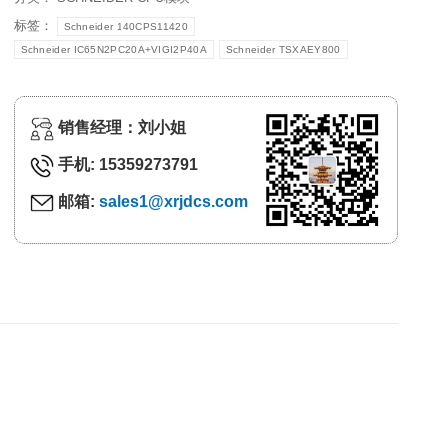
标签：
Schneider 140CPS11420
Schneider IC65N2PC20A+VIGI2P40A
Schneider TSXAEY800
销售经理：刘小姐
手机: 15359273791
邮箱:
sales1@xrjdcs.com