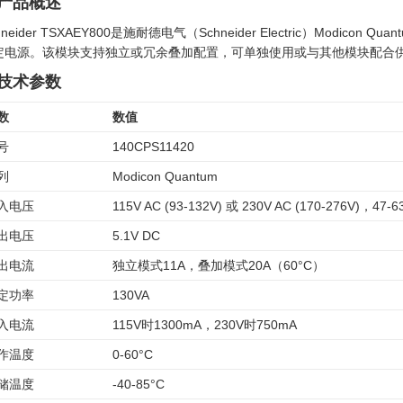
. 产品概述
hneider TSXAEY800是施耐德电气（Schneider Electric）Mod
定电源。该模块支持独立或冗余叠加配置，可单独使用或与其他模块配合
. 技术参数
数
数值
号
140CPS11420
列
Modicon Quantum
入电压
115V AC (93-132V) 或 230V AC (170-276V)，47-6
出电压
5.1V DC
出电流
独立模式11A，叠加模式20A（60°C）
定功率
130VA
入电流
115V时1300mA，230V时750mA
作温度
0-60°C
储温度
-40-85°C