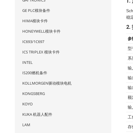
GAI TRONICS
1
GE PLC模块备件
Sc
稳
HIMA模块卡件
2
HONEYWELL模块卡件
参
IC693/1C697
型
ICS TRIPLEX 模块卡件
系
INTEL
输
IS200燃机备件
输
KOLLMORGEN驱动模块电机
输
KONGSBERG
额
KOYO
输
KUKA 机器人配件
工
LAM
存