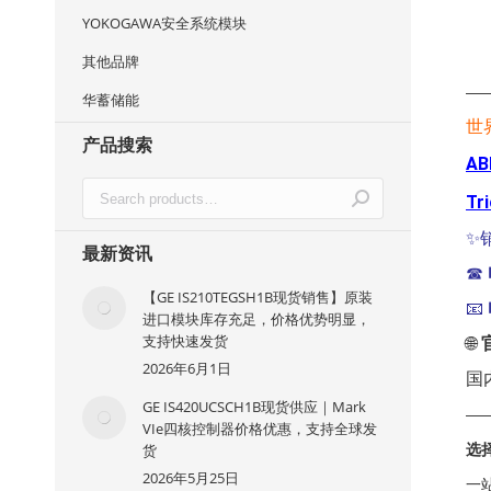
YOKOGAWA安全系统模块
其他品牌
—
华蓄储能
世
产品搜索
AB
Tr
✨
最新资讯
☎
【GE IS210TEGSH1B现货销售】原装
📧
进口模块库存充足，价格优势明显，
支持快速发货
🌐
2026年6月1日
国
GE IS420UCSCH1B现货供应｜Mark
—
VIe四核控制器价格优惠，支持全球发
货
选
2026年5月25日
一