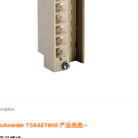
cription
Schneider TSXAEY800 产品信息—