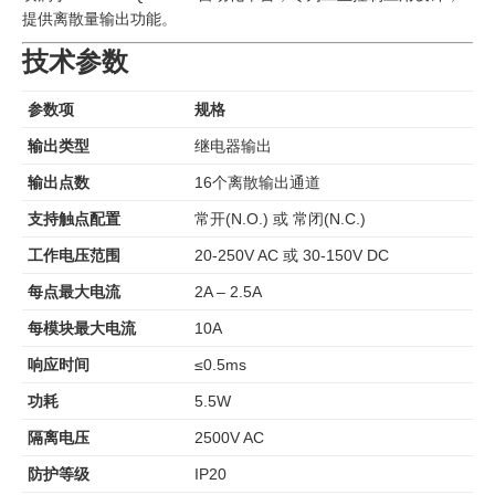
提供离散量输出功能。
技术参数
参数项
规格
输出类型
继电器输出
输出点数
16个离散输出通道
支持触点配置
常开(N.O.) 或 常闭(N.C.)
工作电压范围
20-250V AC 或 30-150V DC
每点最大电流
2A – 2.5A
每模块最大电流
10A
响应时间
≤0.5ms
功耗
5.5W
隔离电压
2500V AC
防护等级
IP20