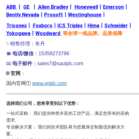
ABB
丨
GE
丨
Allen Bradley
丨
Honeywell
丨
Emerson
丨
Bently Nevada
丨
Prosoft
丨
Westinghouse
丨
Triconex
丨
Foxboro
丨
ICS Triplex
丨
Hima
丨
Schneider
丨
Yokogawa
丨
Woodward
等全球一线品牌。品质保障
✨销售经理：朱丹
☎
电话/微信
：15359273796
📧
电子邮件
：sales7@saulplc.com
🌐
官网
：
国内官网①
www.xrjplc.com
——————————————————————————————
选择我们公司，您将享受到以下优势：
一站式采购： 我们提供种类丰富的工控产品，满足您所有的采购
需求。
专业解决方案： 我们的技术团队将为您量身定制最优的解决方
案。