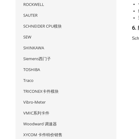
ROCKWELL
SAUTER
SCHNEIDER CPU模块
6.
SEW
Sc
SHINKAWA
Siemens西门子
TOSHIBA
Traco
TRICONEX卡件模块
Vibro-Meter
VMIC系列卡件
Woodward 调速器
XYCOM 卡件特价销售