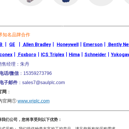
————————————————-————————————————
界知名品牌合作
B
丨
GE
丨
Allen Bradley
丨
Honeywell
丨
Emerson
丨
Bently N
iconex
丨
Foxboro
丨
ICS Triplex
丨
Hima
丨
Schneider
丨
Yokoga
销售经理：朱丹
电话/微信
：15359273796
电子邮件
：sales7@saulplc.com
官网
：
内官网①
www.xrjplc.com
————————————————————————————————
择我们公司，您将享受到以下优势：
站式采购： 我们提供种类丰富的工控产品，满足您所有的采购需求。