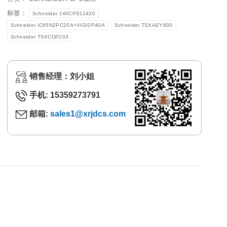
标签：
Schneider 140CPS11420
Schneider IC65N2PC20A+VIGI2P40A
Schneider TSXAEY800
Schneider TSXCDP203
销售经理：刘小姐
手机: 15359273791
邮箱:
sales1@xrjdcs.com