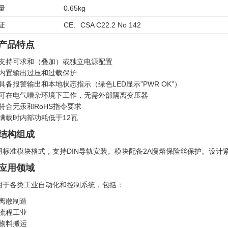
量
0.65kg
证
CE、CSA C22.2 No 142
. 产品特点
支持可求和（叠加）或独立电源配置
内置输出过压和过载保护
具备报警输出和本地状态指示（绿色LED显示”PWR OK”）
可在电气嘈杂环境下工作，无需外部隔离变压器
符合无汞和RoHS指令要求
满载时内部功耗低于12瓦
. 结构组成
用标准模块格式，支持DIN导轨安装。模块配备2A慢熔保险丝保护。设计
. 应用领域
用于各类工业自动化和控制系统，包括：
离散制造
流程工业
物料搬运