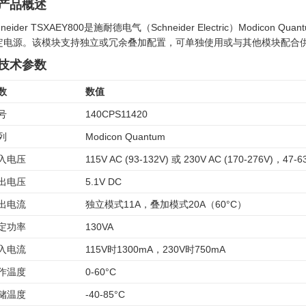
. 产品概述
hneider TSXAEY800是施耐德电气（Schneider Electric）Mod
定电源。该模块支持独立或冗余叠加配置，可单独使用或与其他模块配合
. 技术参数
数
数值
号
140CPS11420
列
Modicon Quantum
入电压
115V AC (93-132V) 或 230V AC (170-276V)，47-6
出电压
5.1V DC
出电流
独立模式11A，叠加模式20A（60°C）
定功率
130VA
入电流
115V时1300mA，230V时750mA
作温度
0-60°C
储温度
-40-85°C