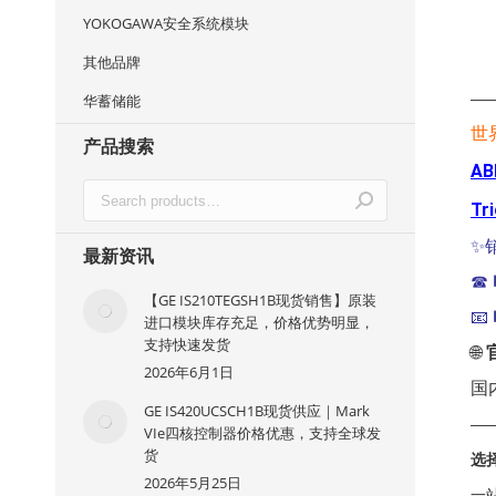
YOKOGAWA安全系统模块
其他品牌
—
华蓄储能
世
产品搜索
AB
Tr
✨
最新资讯
☎
【GE IS210TEGSH1B现货销售】原装
📧
进口模块库存充足，价格优势明显，
支持快速发货
🌐
2026年6月1日
国
GE IS420UCSCH1B现货供应｜Mark
—
VIe四核控制器价格优惠，支持全球发
货
选
2026年5月25日
一