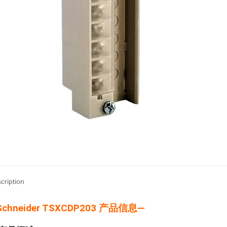
cription
Schneider TSXCDP203 产品信息—