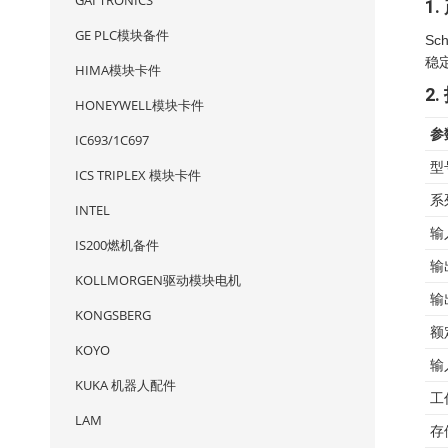
GAI TRONICS
1
GE PLC模块备件
Sc
稳
HIMA模块卡件
2
HONEYWELL模块卡件
参
IC693/1C697
型
ICS TRIPLEX 模块卡件
系
INTEL
输
IS200燃机备件
输
KOLLMORGEN驱动模块电机
输
KONGSBERG
额
KOYO
输
KUKA 机器人配件
工
LAM
存