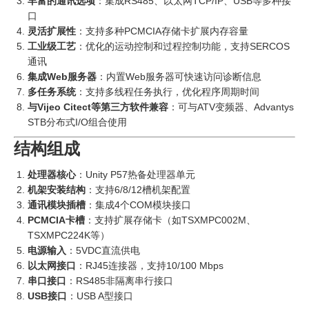
丰富的通讯选项
：集成RS485、以太网TCP/IP、USB等多种接
口
灵活扩展性
：支持多种PCMCIA存储卡扩展内存容量
工业级工艺
：优化的运动控制和过程控制功能，支持SERCOS
通讯
集成Web服务器
：内置Web服务器可快速访问诊断信息
多任务系统
：支持多线程任务执行，优化程序周期时间
与Vijeo Citect等第三方软件兼容
：可与ATV变频器、Advantys
STB分布式I/O组合使用
结构组成
处理器核心
：Unity P57热备处理器单元
机架安装结构
：支持6/8/12槽机架配置
通讯模块插槽
：集成4个COM模块接口
PCMCIA卡槽
：支持扩展存储卡（如TSXMPC002M、
TSXMPC224K等）
电源输入
：5VDC直流供电
以太网接口
：RJ45连接器，支持10/100 Mbps
串口接口
：RS485非隔离串行接口
USB接口
：USB A型接口