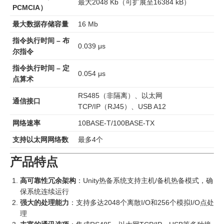
最大2048 Kb（可扩展至16384 kB）
PCMCIA）
最大数据存储容量
16 Mb
指令执行时间 – 布
0.039 μs
尔指令
指令执行时间 – 定
0.054 μs
点算术
RS485（非隔离）、以太网
通信接口
TCP/IP（RJ45）、USB A12
网络速率
10BASE-T/100BASE-TX
支持以太网网络数
最多4个
产品特点
高可靠性冗余架构
：Unity热备系统支持主机/备机热备模式，确
保系统连续运行
强大的处理能力
：支持多达2048个离散I/O和256个模拟I/O点处
理