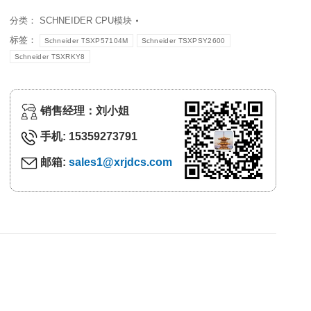
分类：
SCHNEIDER CPU模块
标签：
Schneider TSXP57104M
Schneider TSXPSY2600
Schneider TSXRKY8
销售经理：刘小姐
手机: 15359273791
邮箱:
sales1@xrjdcs.com