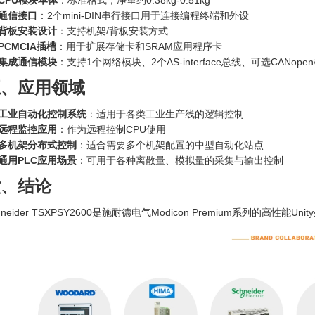
CPU模块本体
：标准格式，净重约0.38kg-0.51kg
通信接口
：2个mini-DIN串行接口用于连接编程终端和外设
背板安装设计
：支持机架/背板安装方式
PCMCIA插槽
：用于扩展存储卡和SRAM应用程序卡
集成通信模块
：支持1个网络模块、2个AS-interface总线、可选CANope
五、应用领域
工业自动化控制系统
：适用于各类工业生产线的逻辑控制
远程监控应用
：作为远程控制CPU使用
多机架分布式控制
：适合需要多个机架配置的中型自动化站点
通用PLC应用场景
：可用于各种离散量、模拟量的采集与输出控制
六、结论
hneider TSXPSY2600是施耐德电气Modicon Premium系列的