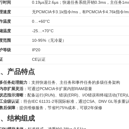
行时间
0.19μs至2.6μs；快速任务系统开销0.3ms，主任务1m
理速度
无PCMCIA卡3.1k指令/ms，有PCMCIA卡4.76k指令/m
作温度
0…+60°C
储温度
-25…+70°C
度范围
10-95%（无冷凝）
护等级
IP20
证
CE认证
三、产品特点
多任务处理能力
：支持快速任务、主任务和事件任务的多级任务架构
内存扩展灵活
：可通过PCMCIA卡扩展内部RAM容量
状态指示清晰
：配备运行(RUN)、错误(ERR)、I/O错误和终端活动(TER)
工业级认证
：符合IEC 61131-2等国际标准，通过CSA、DNV GL等多重
售后保障
：提供维修服务，节省约75%成本，可获2年保修
四、结构组成