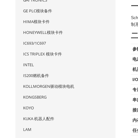
GAI TRONICS
GE PLC模块备件
Sc
HIMA模块卡件
制
HONEYWELL模块卡件
IC693/1C697
参
ICS TRIPLEX 模块卡件
电
INTEL
机
IS200燃机备件
I
KOLLMORGEN驱动模块电机
专
KONGSBERG
串
KOYO
接
KUKA 机器人配件
内
LAM
任