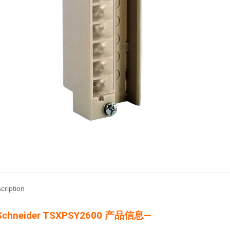
cription
Schneider TSXPSY2600 产品信息—