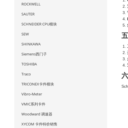
ROCKWELL
SAUTER
SCHNEIDER CPU模块
SEW
SHINKAWA
Siemens西门子
TOSHIBA
Traco
TRICONEX卡件模块
Sc
Vibro-Meter
VMIC系列卡件
Woodward 调速器
XYCOM 卡件特价销售