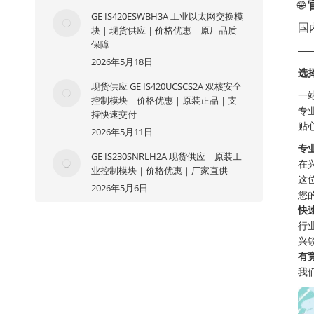
🌐
GE IS420ESWBH3A 工业以太网交换模
国
块｜现货供应｜价格优惠｜原厂品质
保障
—
2026年5月18日
选
现货供应 GE IS420UCSCS2A 双核安全
一
控制模块｜价格优惠｜原装正品｜支
专
持快速交付
贴
2026年5月11日
专
GE IS230SNRLH2A 现货供应｜原装工
在
业控制模块｜价格优惠｜厂家直供
这
2026年5月6日
您
快
行
兴
有
我