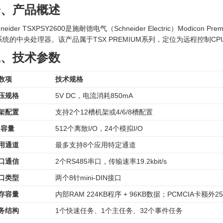
一、产品概述
hneider TSXPSY2600是施耐德电气（Schneider Electric）Modi
系统的中央处理器。该产品属于TSX PREMIUM系列，定位为远程控制CP
二、技术参数
数项
技术规格
压规格
5V DC，电流消耗850mA
架配置
支持2个12槽机架或4/6/8槽配置
/O容量
512个离散I/O，24个模拟I/O
用通道
最多支持8个应用特定通道
口通信
2个RS485串口，传输速率19.2kbit/s
口类型
两个8针mini-DIN接口
存容量
内部RAM 224KB程序 + 96KB数据；PCMCIA卡额外2
务结构
1个快速任务、1个主任务、32个事件任务