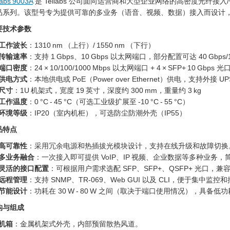
labs 9003A
是 Tellabs 公司面向运营商和大型企业网络的高密度光纤接入/传输模块
品系列。该型号专为提供可靠的多业务（语音、视频、数据）接入而设计
要技术参数
工作波长
：1310 nm （上行）/ 1550 nm （下行）
传输速率
：支持 1 Gbps、10 Gbps 以太网端口，部分配置可达 40 Gbps/
端口密度
：24 × 10/100/1000 Mbps 以太网端口 + 4 × SFP+ 10 Gbps
供电方式
：本地供电或 PoE（Power over Ethernet）供电，支持外接 U
尺寸
：1U 机架式，宽度 19 英寸，深度约 300 mm，重量约 3 kg
工作温度
：0 °C - 45 °C（可选工业级扩展至 -10 °C - 55 °C）
环境等级
：IP20（室内机柜），可选防尘防潮外壳（IP55）
品特点
高可靠性
：采用冗余电源和热插拔光模块设计，支持在线升级和故障切换
多业务融合
：一次接入即可提供 VoIP、IP 视频、企业数据等多种业务
灵活的接口配置
：可根据用户需求选配 SFP、SFP+、QSFP+ 光口，
远程管理
：支持 SNMP、TR-069、Web GUI 以及 CLI，便于集中监
节能设计
：功耗在 30 W - 80 W 之间（取决于端口使用情况），具备低
构与组成
机箱
：金属机架式外壳，内部预留散热风道。