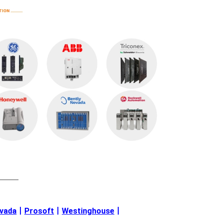
———
evada
丨
Prosoft
丨
Westinghouse
丨