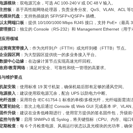
电源模块
：双电源冗余，可选 AC 100‑240 V 或 DC 48 V 输入。
主控板
：基于高性能网络处理器，负责业务分发、QoS、VLAN、ACL 等
光模块托盘
：支持热插拔的 SFP/SFP+/QSFP+ 插槽。
以太网端口板
：提供 10/100/1000 Mbps RJ45 接口，支持 PoE+（最高
管理接口
：独立的 Console（RS‑232）和 Management Ethernet
型应用领域
运营商宽带接入
：作为光纤到户（FTTH）或光纤到楼（FTTB）节点。
企业园区网
：为大型园区提供统一的多业务接入平台。
数据中心边缘
：在边缘计算节点实现高速光纤回程。
政府/教育网络
：满足对安全、可靠性和统一管理的高要求。
装与维护要点
机架安装
：使用标准 19 英寸机架，确保机箱后部有足够的通风空间。
电源接入
：建议使用双电源冗余，配合 UPS 以防电力中断。
光纤连接
：采用符合 IEC 61754‑1 标准的单模/多模光纤，光纤端面
配置初始化
：首次上电后通过 Console 或 Web GUI 完成基本 IP、VL
固件升级
：建议在业务低峰期进行，使用官方提供的签名固件包，升级前
监控与告警
：启用 SNMPv3 或 Syslog，将关键指标（CPU、内存
定期检查
：每 6 个月检查电源、风扇运行状态以及光模块的光功率，确