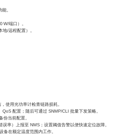
功能。
 30 W/端口）。
（用于本地/远程配置）。
需清洁，使用光功率计检查链路损耗。
AN、QoS 配置；随后可通过 SNMP/CLI 批量下发策略。
备份当前配置。
、端口错误率）上报至 NMS；设置阈值告警以便快速定位故障。
保设备在额定温度范围内工作。