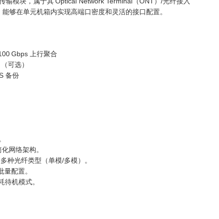
，属于其 Optical Network Terminal（ONT）/光纤接入
，能够在单元机箱内实现高端口密度和灵活的接口配置。
100 Gbps 上行聚合
 光口（可选）
PS 备份
。
，简化网络架构。
兼容多种光纤类型（单模/多模）。
控和批量配置。
功耗待机模式。