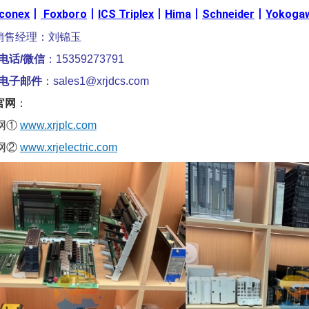
iconex
丨
Foxboro
丨
ICS Triplex
丨
Hima
丨
Schneider
丨
Yokoga
销售经理：刘锦玉
电话/微信
：15359273791
电子邮件
：sales1@xrjdcs.com
官网
：
网①
www.xrjplc.com
网②
www.xrjelectric.com