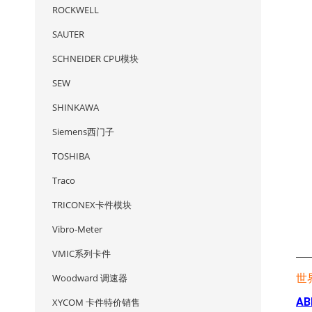
ROCKWELL
SAUTER
SCHNEIDER CPU模块
SEW
SHINKAWA
Siemens西门子
TOSHIBA
Traco
TRICONEX卡件模块
Vibro-Meter
VMIC系列卡件
—
Woodward 调速器
世
AB
XYCOM 卡件特价销售