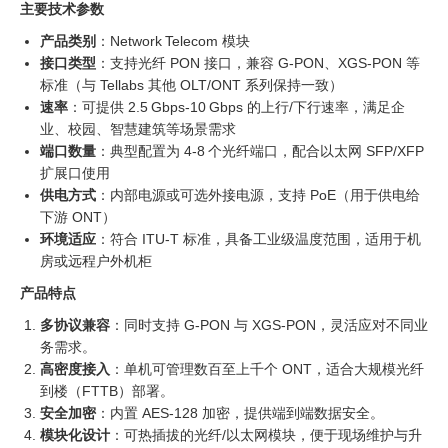
主要技术参数
产品类别
：Network Telecom 模块
接口类型
：支持光纤 PON 接口，兼容 G‑PON、XGS‑PON 等
标准（与 Tellabs 其他 OLT/ONT 系列保持一致）
速率
：可提供 2.5 Gbps‑10 Gbps 的上行/下行速率，满足企
业、校园、智慧建筑等场景需求
端口数量
：典型配置为 4‑8 个光纤端口，配合以太网 SFP/XFP
扩展口使用
供电方式
：内部电源或可选外接电源，支持 PoE（用于供电给
下游 ONT）
环境适应
：符合 ITU‑T 标准，具备工业级温度范围，适用于机
房或远程户外机柜
产品特点
多协议兼容
：同时支持 G‑PON 与 XGS‑PON，灵活应对不同业
务需求。
高密度接入
：单机可管理数百至上千个 ONT，适合大规模光纤
到楼（FTTB）部署。
安全加密
：内置 AES‑128 加密，提供端到端数据安全。
模块化设计
：可热插拔的光纤/以太网模块，便于现场维护与升