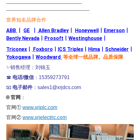
—————————————————-
———————————————————
世界知名品牌合作
ABB
丨
GE
丨
Allen Bradley
丨
Honeywell
丨
Emerson
丨
Bently Nevada
丨
Prosoft
丨
Westinghouse
丨
Triconex
丨
Foxboro
丨
ICS Triplex
丨
Hima
丨
Schneider
丨
Yokogawa
丨
Woodward
等全球一线品牌。品质保障
✨销售经理：刘锦玉
☎
电话/微信
：15359273791
📧
电子邮件
：sales1@xrjdcs.com
🌐
官网
：
官网①
www.xrjplc.com
官网②
www.xrjelectric.com