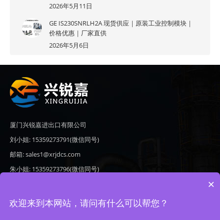
2026年5月11日
GE IS230SNRLH2A 现货供应｜原装工业控制模块｜
价格优惠｜厂家直供
2026年5月6日
厦门兴锐嘉进出口有限公司
刘小姐: 15359273791(微信同号)
邮箱: sales1@xrjdcs.com
朱小姐: 15359273796(微信同号)
×
邮箱: sales7@saulplc.com
地址: 厦门市翔安区新澳路510号海峡现代城A座6楼609
欢迎来到本网站，请问有什么可以帮您？