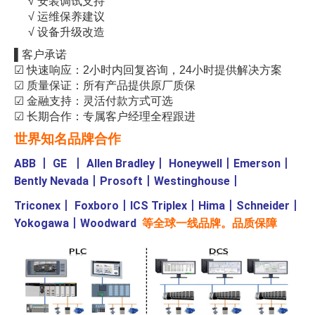
√ 安装调试支持
√ 运维保养建议
√ 设备升级改造
▌客户承诺
☑ 快速响应：2小时内回复咨询，24小时提供解决方案
☑ 质量保证：所有产品提供原厂质保
☑ 金融支持：灵活付款方式可选
☑ 长期合作：专属客户经理全程跟进
世界知名品牌合作
ABB
丨
GE
丨
Allen Bradley
丨
Honeywell
丨
Emerson
丨
Bently Nevada
丨
Prosoft
丨
Westinghouse
丨
Triconex
丨
Foxboro
丨
ICS Triplex
丨
Hima
丨
Schneider
丨
Yokogawa
丨
Woodward
等全球一线品牌。品质保障