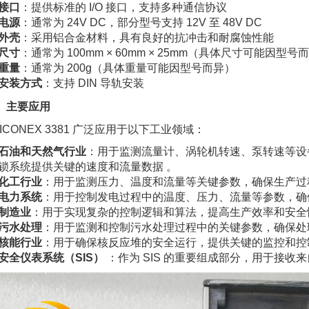
接口
：提供标准的 I/O 接口，支持多种通信协议
电源
：通常为 24V DC，部分型号支持 12V 至 48V DC
外壳
：采用铝合金材料，具有良好的抗冲击和耐腐蚀性能
尺寸
：通常为 100mm × 60mm × 25mm（具体尺寸可能因型号
重量
：通常为 200g（具体重量可能因型号而异）
安装方式
：支持 DIN 导轨安装
、主要应用
RICONEX 3381 广泛应用于以下工业领域：
石油和天然气行业
：用于监测流量计、涡轮机转速、泵转速等设
锁系统提供关键的速度和流量数据 。
化工行业
：用于监测压力、温度和流量等关键参数，确保生产过
电力系统
：用于控制发电过程中的温度、压力、流量等参数，确
制造业
：用于实现复杂的控制逻辑和算法，提高生产效率和安全
污水处理
：用于监测和控制污水处理过程中的关键参数，确保处
核能行业
：用于确保核反应堆的安全运行，提供关键的监控和控
安全仪表系统（SIS）
：作为 SIS 的重要组成部分，用于接收