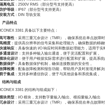
隔离电压
：2500V RMS（部分型号支持更高）
防护等级
：IP67（部分型号支持更高）
安装方式
：DIN 导轨安装
、产品特点
RICONEX 3381 具备以下主要特点：
高可靠性
：采用三重冗余设计（TMR），确保系统在单点故障时仍能
高精度
：提供高分辨率的信号采集和处理能力，确保数据的精确
快速响应
：具备快速的 I/O 响应时间和数据处理能力，适用于实
多通道设计
：支持多种输入输出通道，便于灵活配置和扩展 。
模块化设计
：便于用户根据实际需求进行配置和扩展，提高系统
数据保护
：具备数据保护机制，确保连接数据的安全性 。
故障检测
：配备故障检测和报告功能，帮助用户及时发现并解决
易于集成
：支持多种通信协议，便于与其他设备和系统集成 。
、结构与组成
RICONEX 3381 的结构与组成如下：
模块类型
：I/O 模块，支持数字量输入/输出、模拟量输入/输出
冗余设计
：采用三重冗余设计（TMR），确保系统在单点故障时