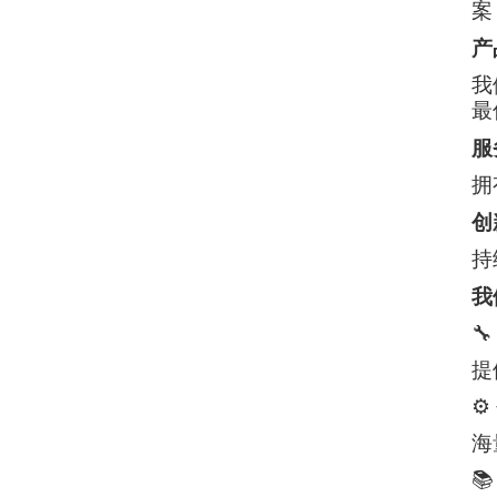
案
产
我
最
服
拥
创
持
我

提
⚙️
海
