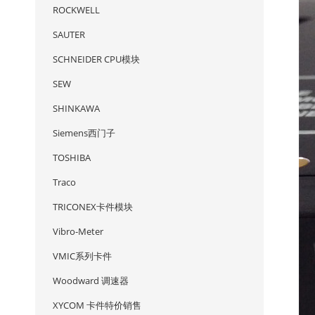
ROCKWELL
SAUTER
SCHNEIDER CPU模块
SEW
SHINKAWA
Siemens西门子
TOSHIBA
Traco
TRICONEX卡件模块
Vibro-Meter
VMIC系列卡件
Woodward 调速器
XYCOM 卡件特价销售