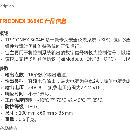
cription
 TRICONEX 3604E 产品信息—
概述
TRICONEX 3604E 是一款专为安全仪表系统（SIS）
组件故障时仍能维持系统的正常运行。
它主要用于将控制系统输出的数字信号转换为控制信号，以
该模块支持多种通信协议（如Modbus、DNP3、OPC），并符合
参数
输出点数
：16个数字输出通道。
输出类型
：直流电位输出，最大电流为每点2A，峰值电流为1
输出电压
：24VDC，负载电压范围为22-45VDC。
响应时间
：小于1毫秒。
工作温度范围
：-40°C 至 70°C 或 -40°C 至 85°C。
防护等级
：IP67。
尺寸
：190 mm x 60 mm x 35 mm。
重量
：0.5千克。
产品特点