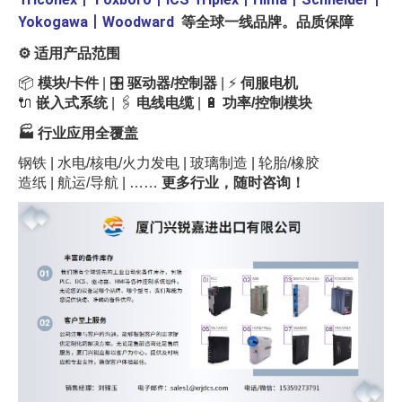
Yokogawa
丨
Woodward
等全球一线品牌。品质保障
⚙️
适用产品范围
📦
模块/卡件
| 🎛️
驱动器/控制器
| ⚡
伺服电机
🔌
嵌入式系统
| 🖇️
电线电缆
| 🔋
功率/控制模块
🏭
行业应用全覆盖
钢铁 | 水电/核电/火力发电 | 玻璃制造 | 轮胎/橡胶
造纸 | 航运/导航 | ……
更多行业，随时咨询！