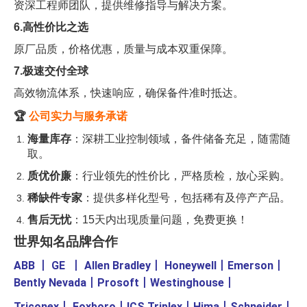
资深工程师团队，提供维修指导与解决方案。
6.高性价比之选
原厂品质，价格优惠，质量与成本双重保障。
7.极速交付全球
高效物流体系，快速响应，确保备件准时抵达。
🏆
公司实力与服务承诺
海量库存
：深耕工业控制领域，备件储备充足，随需随
取。
质优价廉
：行业领先的性价比，严格质检，放心采购。
稀缺件专家
：提供多样化型号，包括稀有及停产产品。
售后无忧
：15天内出现质量问题，免费更换！
世界知名品牌合作
ABB
丨
GE
丨
Allen Bradley
丨
Honeywell
丨
Emerson
丨
Bently Nevada
丨
Prosoft
丨
Westinghouse
丨
Triconex
丨
Foxboro
丨
ICS Triplex
丨
Hima
丨
Schneider
丨