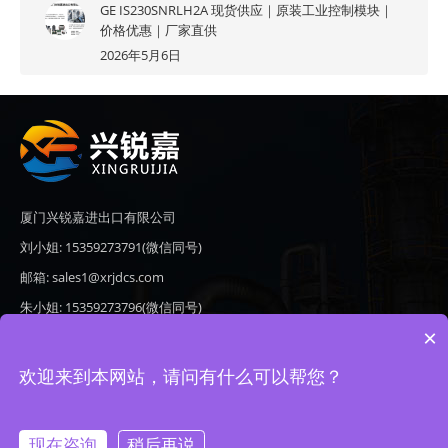
GE IS230SNRLH2A 现货供应｜原装工业控制模块｜
价格优惠｜厂家直供
2026年5月6日
厦门兴锐嘉进出口有限公司
刘小姐: 15359273791(微信同号)
邮箱: sales1@xrjdcs.com
朱小姐: 15359273796(微信同号)
×
邮箱: sales7@saulplc.com
地址: 厦门市翔安区新澳路510号海峡现代城A座6楼609
欢迎来到本网站，请问有什么可以帮您？
现在咨询
稍后再说