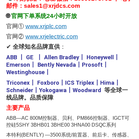
邮件：sales1@xrjdcs.com
🌐
官网下单系统24小时开放
官网①
www.xrjplc.com
官网②
www.xrjelectric.com
✔
全球知名品牌直供
：
ABB
丨
GE
丨
Allen Bradley
丨
Honeywell
丨
Emerson
丨
Bently Nevada
丨
Prosoft
丨
Westinghouse
丨
Triconex
丨
Foxboro
丨
ICS Triplex
丨
Hima
丨
Schneider
丨
Yokogawa
丨
Woodward
等全球一
线品牌。品质保障
主要产品
ABB—AC 800M控制器、贝利、PM866控制器、IGCT可
控硅5SHY 3BHB01 3BHE00 3HNA00 DSQC系列
本特利(BENTLY) —3500系统/前置器、前后卡、传感器、