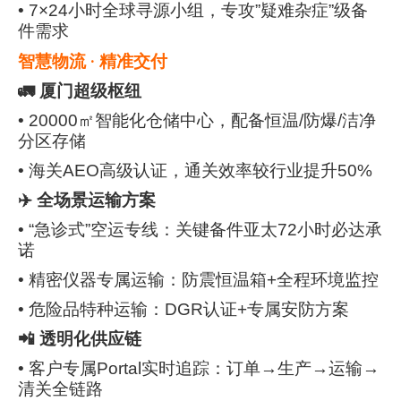
• 7×24小时全球寻源小组，专攻”疑难杂症”级备
件需求
智慧物流 · 精准交付
🚛 厦门超级枢纽
• 20000㎡智能化仓储中心，配备恒温/防爆/洁净
分区存储
• 海关AEO高级认证，通关效率较行业提升50%
✈️ 全场景运输方案
• “急诊式”空运专线：关键备件亚太72小时必达承
诺
• 精密仪器专属运输：防震恒温箱+全程环境监控
• 危险品特种运输：DGR认证+专属安防方案
📲 透明化供应链
• 客户专属Portal实时追踪：订单→生产→运输→
清关全链路