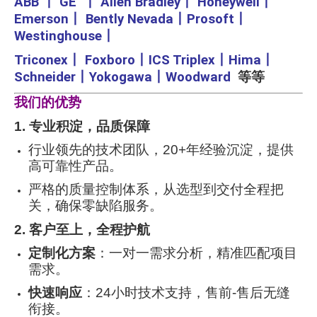
ABB
丨
GE
丨
Allen Bradley
丨
Honeywell
丨
Emerson
丨
Bently Nevada
丨
Prosoft
丨
Westinghouse
丨
Triconex
丨
Foxboro
丨
ICS Triplex
丨
Hima
丨
Schneider
丨
Yokogawa
丨
Woodward
等等
我们的优势
1. 专业积淀，品质保障
行业领先的技术团队，20+年经验沉淀，提供
高可靠性产品。
严格的质量控制体系，从选型到交付全程把
关，确保零缺陷服务。
2. 客户至上，全程护航
定制化方案
：一对一需求分析，精准匹配项目
需求。
快速响应
：24小时技术支持，售前-售后无缝
衔接。