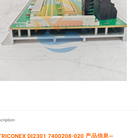
cription
RICONEX DI2301 7400208-020 产品信息—