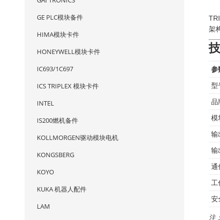
GAI TRONICS
GE PLC模块备件
TR
架
HIMA模块卡件
HONEYWELL模块卡件
IC693/1C697
参
ICS TRIPLEX 模块卡件
型
品
INTEL
模
IS200燃机备件
输
KOLLMORGEN驱动模块电机
输
KONGSBERG
通
KOYO
工
KUKA 机器人配件
安
LAM
注