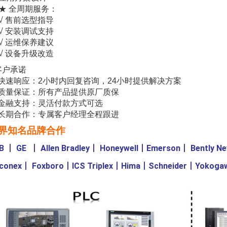
★ 全周期服务：
√ 售前选型指导
√ 安装调试支持
√ 运维保养建议
√ 设备升级改造
客户承诺
 快速响应：2小时内回复咨询，24小时提供解决方案
 质量保证：所有产品提供原厂质保
 金融支持：灵活付款方式可选
 长期合作：专属客户经理全程跟进
界知名品牌合作
B
丨
GE
丨
Allen Bradley
丨
Honeywell
丨
Emerson
丨
Bently N
iconex
丨
Foxboro
丨
ICS Triplex
丨
Hima
丨
Schneider
丨
Yokoga