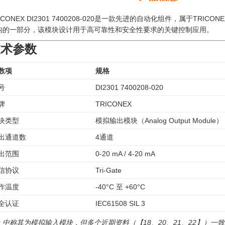
ICONEX DI2301 7400208-020是一款先进的自动化组件，属于T
构的一部分，该模块设计用于高可靠性和安全性要求的关键控制应用。
技术参数
数项
规格
号
DI2301 7400208-020
牌
TRICONEX
块类型
模拟输出模块（Analog Output Module）
出通道数
4通道
出范围
0-20 mA / 4-20 mA
信协议
Tri-Gate
作温度
-40°C 至 +60°C
全认证
IEC61508 SIL 3
：中称其为模拟输入模块，但多个近期资料（【18、20、21、22】）