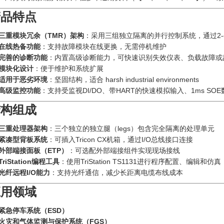
产品特点
三重模块冗余（TMR）架构
：采用三组独立隔离的并行控制系统，通过2-ou
在线热备功能
：支持故障模块在线更换，无需停机维护
完善的诊断功能
：内置高级诊断能力，可快速识别失效仪表、负载故障或
模块化设计
：便于维护和系统扩展
适用于恶劣环境
：坚固结构，适合 harsh industrial environments
高级监控功能
：支持受监视DI/DO、带HART的快速模拟输入、1ms SO
结构组成
三重处理器架构
：三个独立的独立腿（legs）包含完全隔离的处理单元
紧凑型背板系统
：可插入Tricon CX机箱，通过I/O总线接口连接
外部端接面板（ETP）
‍：可选配外部端接组件实现现场接线
TriStation编程工具
：使用TriStation TS1131进行程序配置、编辑和仿真
光纤远程I/O能力
：支持光纤通信，减少长距离电缆布线成本
应用领域
紧急停车系统（ESD）
火灾和气体监测与保护系统（FGS）