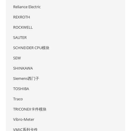
Reliance Electric
REXROTH
ROCKWELL
SAUTER
SCHNEIDER CPU模块
SEW
SHINKAWA
Siemens西门子
TOSHIBA
Traco
TRICONEX卡件模块
Vibro-Meter
VMIC系列卡件