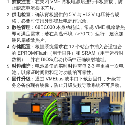
插拔注意
：在关闭 VME 背板电源后进行卡板插拔，防
止瞬态电流损坏芯片。
供电检查
：确认背板提供的 5 V 与 ±12 V 电压符合规
格，必要时使用外部稳压电源作冗余。
散热管理
：68EC030 本身功耗低，常规 VME 机箱散热
即可满足需求；若在高温环境（>70 ℃）运行，建议加
装风扇或散热片。
存储配置
：根据系统需求在 12 个站点中插入合适组合
的 EPROM/Flash（用于固件）和 SRAM（用于运行时
数据），并在 BIOS/启动代码中正确映射地址。
时钟维护
：电池备份的实时时钟需每 2‑3 年更换一次电
池，以保证时间戳和定时功能的可靠性。
固件升级
：通过 VMEbus 或串口下载新固件，升级前
务必备份现有镜像，防止升级失败导致系统不可启动。