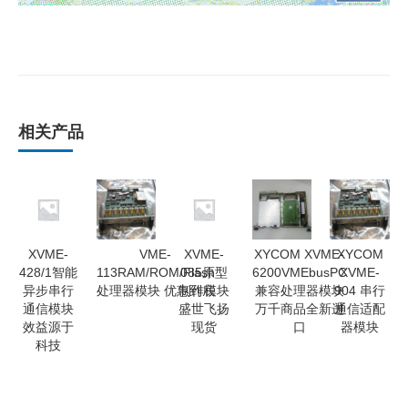
相关产品
XVME-
VME-
XVME-
XYCOM XVME-
XYCOM
428/1智能
113RAM/ROM/Flash
085原型
6200VMEbusPC
XVME-
异步串行
处理器模块 优惠到底
制作模块
兼容处理器模块
904 串行
通信模块
盛世飞扬
万千商品全新进
通信适配
效益源于
现货
口
器模块
科技