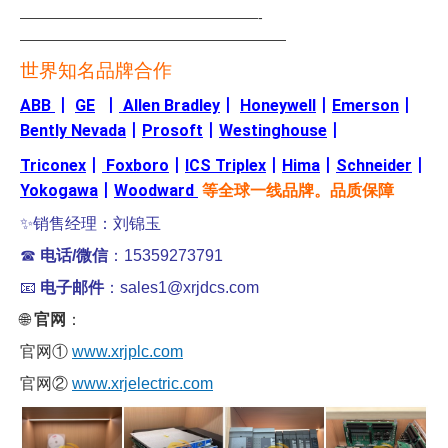
—————————————————-
———————————————————
世界知名品牌合作
ABB
丨
GE
丨
Allen Bradley
丨
Honeywell
丨
Emerson
丨
Bently Nevada
丨
Prosoft
丨
Westinghouse
丨
Triconex
丨
Foxboro
丨
ICS Triplex
丨
Hima
丨
Schneider
丨
Yokogawa
丨
Woodward
等全球一线品牌。品质保障
✨
销售经理：刘锦玉
☎
电话/微信
：15359273791
📧
电子邮件
：sales1@xrjdcs.com
🌐
官网
：
官网①
www.xrjplc.com
官网②
www.xrjelectric.com