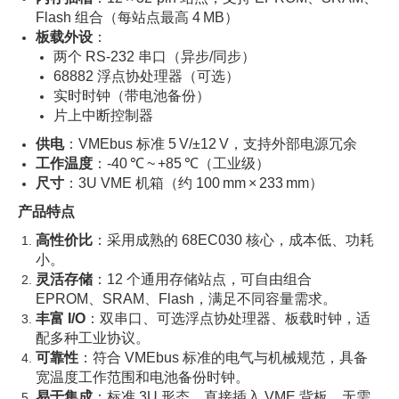
Flash 组合（每站点最高 4 MB）
板载外设
：
两个 RS‑232 串口（异步/同步）
68882 浮点协处理器（可选）
实时时钟（带电池备份）
片上中断控制器
供电
：VMEbus 标准 5 V/±12 V，支持外部电源冗余
工作温度
：-40 ℃ ~ +85 ℃（工业级）
尺寸
：3U VME 机箱（约 100 mm × 233 mm）
产品特点
高性价比
：采用成熟的 68EC030 核心，成本低、功耗
小。
灵活存储
：12 个通用存储站点，可自由组合
EPROM、SRAM、Flash，满足不同容量需求。
丰富 I/O
：双串口、可选浮点协处理器、板载时钟，适
配多种工业协议。
可靠性
：符合 VMEbus 标准的电气与机械规范，具备
宽温度工作范围和电池备份时钟。
易于集成
：标准 3U 形态，直接插入 VME 背板，无需