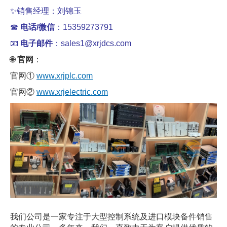
✨销售经理：刘锦玉
☎
电话/微信
：15359273791
📧
电子邮件
：sales1@xrjdcs.com
🌐
官网
：
官网①
www.xrjplc.com
官网②
www.xrjelectric.com
我们公司是一家专注于大型控制系统及进口模块备件销售