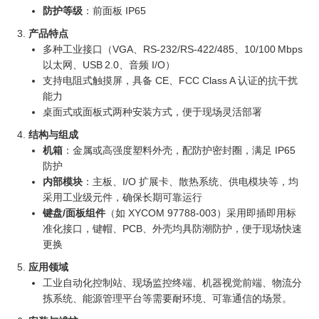
防护等级
：前面板 IP65
产品特点
多种工业接口（VGA、RS‑232/RS‑422/485、10/100 Mbps
以太网、USB 2.0、音频 I/O）
支持电阻式触摸屏，具备 CE、FCC Class A 认证的抗干扰
能力
桌面式或面板式两种安装方式，便于现场灵活部署
结构与组成
机箱
：金属或高强度塑料外壳，配防护密封圈，满足 IP65
防护
内部模块
：主板、I/O 扩展卡、散热系统、供电模块等，均
采用工业级元件，确保长期可靠运行
键盘/面板组件
（如 XYCOM 97788‑003）采用即插即用标
准化接口，键帽、PCB、外壳均具防潮防护，便于现场快速
更换
应用领域
工业自动化控制站、现场监控终端、机器视觉前端、物流分
拣系统、能源管理平台等需要耐环境、可靠通信的场景。