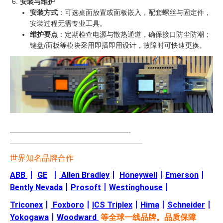
安装与维护
安装方式
：可选桌面放置或面板嵌入，配套螺丝与固定件，
安装过程无需专业工具。
维护要点
：定期检查电源与散热通道，确保接口防尘防潮；
键盘/面板等模块采用即插即用设计，故障时可快速更换。
—————————————————-
———————————————————
世界知名品牌合作
ABB
丨
GE
丨
Allen Bradley
丨
Honeywell
丨
Emerson
丨
Bently Nevada
丨
Prosoft
丨
Westinghouse
丨
Triconex
丨
Foxboro
丨
ICS Triplex
丨
Hima
丨
Schneider
丨
Yokogawa
丨
Woodward
等全球一线品牌。品质保障