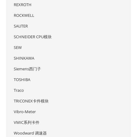
REXROTH
ROCKWELL
SAUTER
SCHNEIDER CPU模块
SEW
SHINKAWA
Siemens西门子
TOSHIBA
Traco
TRICONEX卡件模块
Vibro-Meter
VMIC系列卡件
Woodward 调速器