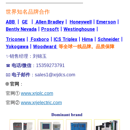
———————————————————
世界知名品牌合作
ABB
丨
GE
丨
Allen Bradley
丨
Honeywell
丨
Emerson
丨
Bently Nevada
丨
Prosoft
丨
Westinghouse
丨
Triconex
丨
Foxboro
丨
ICS Triplex
丨
Hima
丨
Schneider
丨
Yokogawa
丨
Woodward
等全球一线品牌。品质保障
✨
销售经理：刘锦玉
☎
电话/微信
：15359273791
📧
电子邮件
：sales1@xrjdcs.com
🌐
官网
：
官网①
www.xrjplc.com
官网②
www.xrjelectric.com