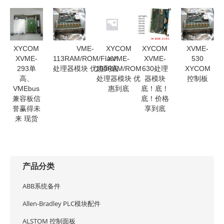
XYCOM
VME-
XYCOM
XYCOM
XVME-
XVME-
113RAM/ROM/Flash
XVME-
XVME-
530
293单
处理器模块 优惠到底
100RAM/ROM
630处理
XYCOM
高、
处理器模块 优
器模块
控制板
VMEbus
惠到底
底！底！
兼容板信
底！价格
誉赢得未
享到底
来 现货
产品分类
ABB系统备件
Allen-Bradley PLC模块配件
ALSTOM 控制面板