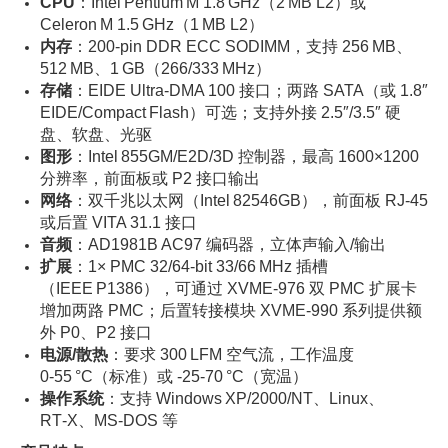
CPU
：Intel Pentium M 1.8 GHz（2 MB L2）或
Celeron M 1.5 GHz（1 MB L2）
内存
：200‑pin DDR ECC SODIMM，支持 256 MB、
512 MB、1 GB（266/333 MHz）
存储
：EIDE Ultra‑DMA 100 接口；两路 SATA（或 1.8″
EIDE/Compact Flash）可选；支持外接 2.5″/3.5″ 硬
盘、软盘、光驱
图形
：Intel 855GM/E2D/3D 控制器，最高 1600×1200
分辨率，前面板或 P2 接口输出
网络
：双千兆以太网（Intel 82546GB），前面板 RJ‑45
或后置 VITA 31.1 接口
音频
：AD1981B AC97 编码器，立体声输入/输出
扩展
：1× PMC 32/64‑bit 33/66 MHz 插槽
（IEEE P1386），可通过 XVME‑976 双 PMC 扩展卡
增加两路 PMC；后置转接模块 XVME‑990 系列提供额
外 P0、P2 接口
电源/散热
：要求 300 LFM 空气流，工作温度
0‑55 °C（标准）或 -25‑70 °C（宽温）
操作系统
：支持 Windows XP/2000/NT、Linux、
RT‑X、MS‑DOS 等