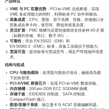
产品特点
VME 与 PC 双重优势
：PCI‑to‑VME 总线桥接，实现
VME 多处理能力的同时，利用标准 PC 软件和驱动。
高集成度
：CPU、图形、双千兆网、音频、存储接口全
部集成在单卡内，省空间、降低布线复杂度。
灵活扩展
：PMC 插槽与后置转接模块支持多种 I/O 扩展
（如额外存储、串口、数字 I/O）。
可靠性
：符合 EN 55022（EMI）和
EN 50082‑2（EMC）标准，具备工业级抗干扰能力。
宽温可选
：提供标准与宽温型号，满足严苛现场环境需
求。
结构与组成
CPU 与散热模块
：处理器与散热片组合，确保高负载
下的热管理。
PCI‑X/VME 桥接芯片
：实现 PCI‑to‑VME 数据传输。
内存插槽
：200‑pin DDR ECC SODIMM 插槽。
存储子板
：EIDE/IDE 控制器、SATA 控制器、
Compact Flash 接口。
图形/音频子系统
：独立显卡与 AC97 音频编解码器。