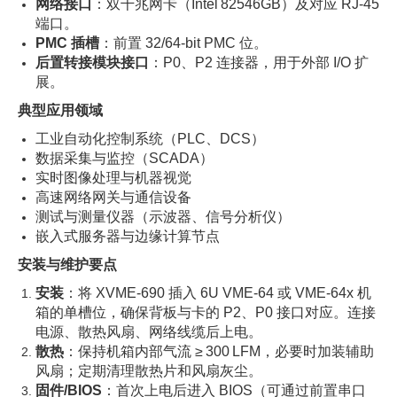
网络接口
：双千兆网卡（Intel 82546GB）及对应 RJ‑45
端口。
PMC 插槽
：前置 32/64‑bit PMC 位。
后置转接模块接口
：P0、P2 连接器，用于外部 I/O 扩
展。
典型应用领域
工业自动化控制系统（PLC、DCS）
数据采集与监控（SCADA）
实时图像处理与机器视觉
高速网络网关与通信设备
测试与测量仪器（示波器、信号分析仪）
嵌入式服务器与边缘计算节点
安装与维护要点
安装
：将 XVME‑690 插入 6U VME‑64 或 VME‑64x 机
箱的单槽位，确保背板与卡的 P2、P0 接口对应。连接
电源、散热风扇、网络线缆后上电。
散热
：保持机箱内部气流 ≥ 300 LFM，必要时加装辅助
风扇；定期清理散热片和风扇灰尘。
固件/BIOS
：首次上电后进入 BIOS（可通过前置串口