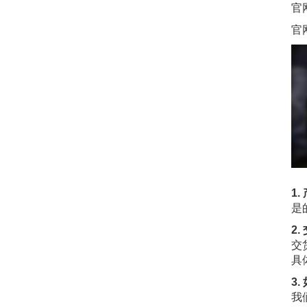
官
官
1
是
2
交
具
3
我