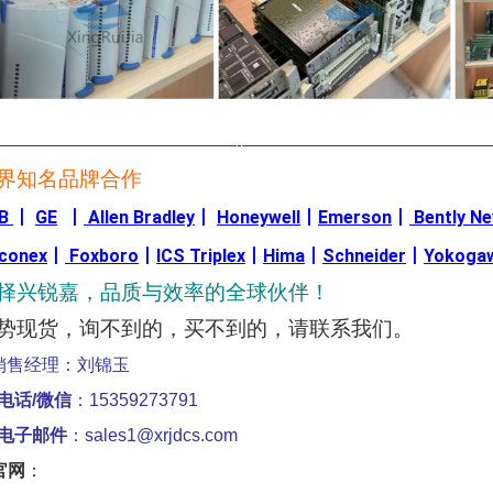
————————————————-————————————————
界知名品牌合作
B
丨
GE
丨
Allen Bradley
丨
Honeywell
丨
Emerson
丨
Bently N
iconex
丨
Foxboro
丨
ICS Triplex
丨
Hima
丨
Schneider
丨
Yokoga
择兴锐嘉，品质与效率的全球伙伴！
势现货，询不到的，买不到的，请联系我们。
销售经理：刘锦玉
电话/微信
：15359273791
电子邮件
：sales1@xrjdcs.com
官网
：