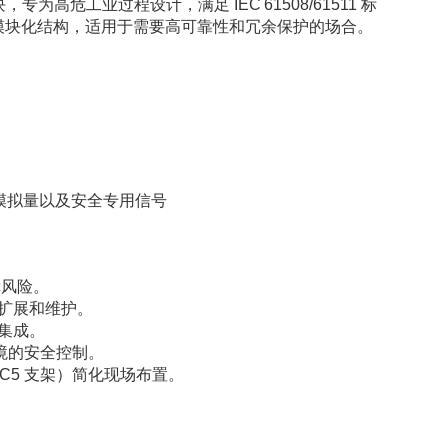
专为高危工业过程设计，满足 IEC 61508/61511 标
采用模块化结构，适用于需要高可靠性和冗余保护的场合。
字量、模拟量以及安全专用信号
障风险。
扩展和维护。
集成。
险环境的安全控制。
7/C5 支架）简化现场布置。