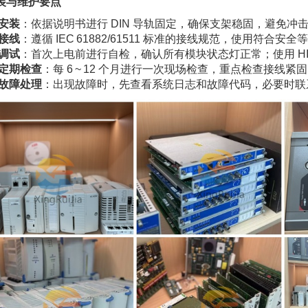
装与维护要点
安装
：依据说明书进行 DIN 导轨固定，确保支架稳固，避免
接线
：遵循 IEC 61882/61511 标准的接线规范，使用符合
调试
：首次上电前进行自检，确认所有模块状态灯正常；使用 HI
定期检查
：每 6 ~ 12 个月进行一次现场检查，重点检查接线
故障处理
：出现故障时，先查看系统日志和故障代码，必要时联系