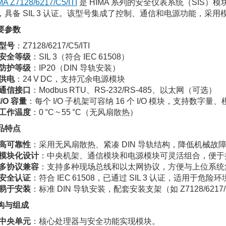
MA Z7128/6217/C5/ITI
是 HIMA 系列的安全仪表系统（SIS）模块，
，具备 SIL 3 认证。该型号集成了控制、通信和电源功能，
要参数
型号
：Z7128/6217/C5/ITI
安全等级
：SIL 3（符合 IEC 61508）
防护等级
：IP20（DIN 导轨安装）
供电
：24 V DC，支持冗余电源模块
通信接口
：Modbus RTU、RS‑232/RS‑485、以太网（可选）
I/O 容量
：每个 I/O 子机架可容纳 16 个 I/O 模块，支持数
工作温度
：0 °C ~ 55 °C（无风扇散热）
品特点
高可靠性
：采用无风扇散热、紧凑 DIN 导轨结构，降低机械故
模块化设计
：中央机架、通信模块和电源模块可灵活组合，便于
多协议兼容
：支持多种现场总线和以太网协议，方便与上位系统
安全认证
：符合 IEC 61508，已通过 SIL 3 认证，适用于危
易于安装
：标准 DIN 导轨安装，配套安装支架（如 Z7128/621
构与组成
中央单元
：核心处理器与安全功能实现模块。