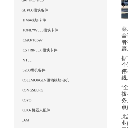
GAI TRONICS
GE PLC模块备件
HIMA模块卡件
菜
HONEYWELL模块卡件
全
IC693/1C697
者
裹
ICS TRIPLEX 模块卡件
据
INTEL
个
IS200燃机备件
伟
线
KOLLMORGEN驱动模块电机
“
KONGSBERG
拨
KOYO
务
点
KUKA 机器人配件
此
LAM
业