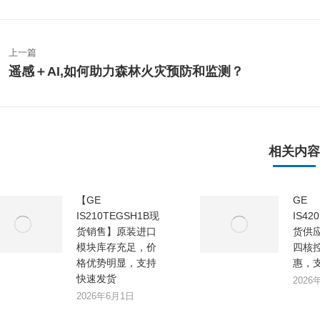
文
章
上一篇
遥感＋AI,如何助力森林火灾预防和监测？
上
导
一
航
篇
文
章：
相关内容
【GE
GE
IS210TEGSH1B现
IS42
货销售】原装进口
货供应｜
模块库存充足，价
四核
格优势明显，支持
惠，
快速发货
2026
2026年6月1日