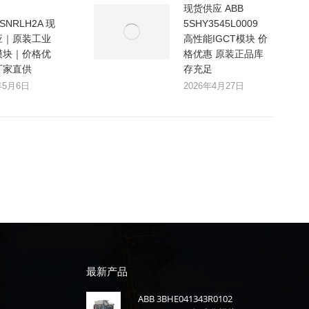
现货供应 ABB
0SNRLH2A 现
5SHY3545L0009
应｜原装工业
高性能IGCT模块 价
模块｜价格优
格优惠 原装正品库
厂家直供
存充足
年5月6日
2026年4月27日
最新产品
ABB 3BHE041343R0102