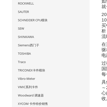
如
ROCKWELL
就
SAUTER
2
1
SCHNEIDER CPU模块
买
SEW
析
流
SHINKAWA
在
Siemens西门子
驱
TOSHIBA
电
Traco
过
国
TRICONEX卡件模块
每
Vibro-Meter
具
VMIC系列卡件
～
心
Woodward 调速器
收
XYCOM 卡件特价销售