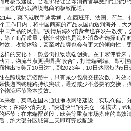
何用极致速度、合理价格让全球消费者享受到“江浙沪包
一直尝试挑战跨境电商的极致配送。
021年，菜鸟就联手速卖通，在西班牙、法国、荷兰、俄
0个工作日内，将中国商家的产品从国内送到海外，大大
中国产品的风潮。“疫情后海外消费者也在发生改变，
，除了商品质量，物流时效也是海外消费者选择商品时
时效、收货体验，甚至对品牌也会有更大的倾向性，更
这样的变化下，势必倒推物流端创新。在丁宏伟看来，
动力，物流节点更强调强“咬合”，打造端到端、高可控
商推出“5美元10日达”，到2023年，10日达缩短为
往在跨境物流链路中，只有减少包裹交接次数，时效
际快递围绕链路持续突破，通过减少不必要的交接，
个物流环节降本提效。
体来看，菜鸟在国内通过揽收网络建设，实现仓储、分
2天；在海外清关侧，“快进快出”的关仓一体模式，
的环节；在末端配送段，欧美等重点市场搭建的高效
后，绝大部分区域第二天即可完成配送。