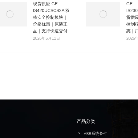
现货供应 GE
GE
IS420UCSCS2A 双
IS23
核安全控制模块｜
货供
价格优惠｜原装正
控制
品｜支持快速交付
惠｜
2026年5月11日
2026
产品分类
介
ABB系统备件