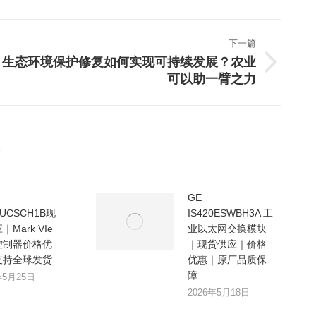
下一篇
生态环境保护修复如何实现可持续发展？农业
下
可以助一臂之力
一
篇
文
章：
GE
0UCSCH1B现
IS420ESWBH3A 工
Mark VIe
业以太网交换模块
控制器价格优
｜现货供应｜价格
支持全球发货
优惠｜原厂品质保
障
年5月25日
2026年5月18日