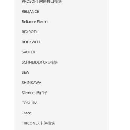
PROSOFT 网络接口模块
RELIANCE
Reliance Electric
REXROTH
ROCKWELL
SAUTER
SCHNEIDER CPU模块
SEW
SHINKAWA
Siemens西门子
R
TOSHIBA
Traco
TRICONEX卡件模块