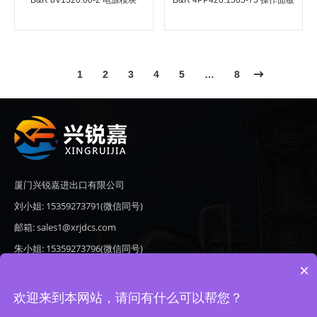
B&R 8V1320.00-2 电源模块
B&R 4PP420.1505-75 操作面板
1
2
3
4
5
…
8
厦门兴锐嘉进出口有限公司
刘小姐: 15359273791(微信同号)
邮箱: sales1@xrjdcs.com
朱小姐: 15359273796(微信同号)
×
邮箱: sales7@saulplc.com
地址: 厦门市翔安区新澳路510号海峡现代城A座6楼609
欢迎来到本网站，请问有什么可以帮您？