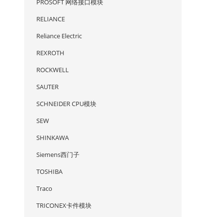
PROSOFT 网络接口模块
RELIANCE
Reliance Electric
REXROTH
ROCKWELL
SAUTER
SCHNEIDER CPU模块
SEW
SHINKAWA
Siemens西门子
TOSHIBA
Traco
TRICONEX卡件模块