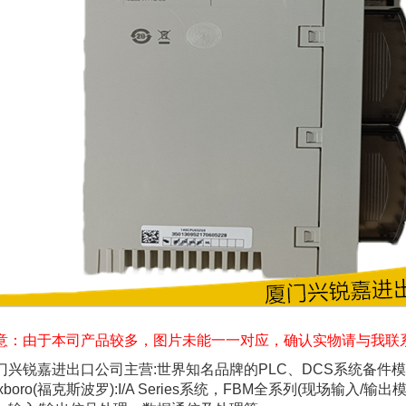
意：由于本司产品较多，图片未能一一对应，确认实物请与我联
门兴锐嘉进出口公司主营:世界知名品牌的PLC、DCS系统备件
oxboro(福克斯波罗):I/A Series系统，FBM全系列(现场