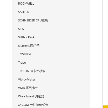
ROCKWELL
SAUTER
SCHNEIDER CPU模块
SEW
SHINKAWA
Siemens西门子
TOSHIBA
Traco
TRICONEX卡件模块
Vibro-Meter
VMIC系列卡件
Woodward 调速器
XYCOM 卡件特价销售