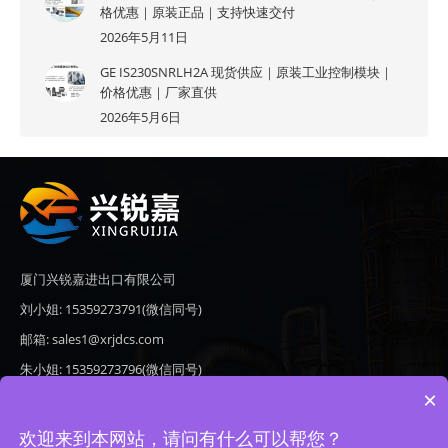
格优惠｜原装正品｜支持快速交付
2026年5月11日
GE IS230SNRLH2A 现货供应｜原装工业控制模块｜
价格优惠｜厂家直供
2026年5月6日
厦门兴锐嘉进出口有限公司
刘小姐: 15359273791(微信同号)
邮箱: sales1@xrjdcs.com
朱小姐: 15359273796(微信同号)
×
邮箱: sales7@saulplc.com
地址: 厦门市翔安区新澳路510号海峡现代城A座6楼609
欢迎来到本网站，请问有什么可以帮您？