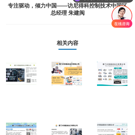
文
专注驱动，倾力中国——访尼得科控制技术中国区
下
章：
总经理 朱建闽
一
篇
文
章：
相关内容
【GE
GE
IS210TEGSH1B
IS420UCSCH1B
现货销售】原装
现货供应｜Mark
进口模块库存充
VIe四核控制器
足，价格优势明
价格优惠，支持
显，支持快速发
全球发货
货
2026年5月25日
2026年6月1日
现货供应 GE
GE
IS420UCSCS2A
IS230SNRLH2A