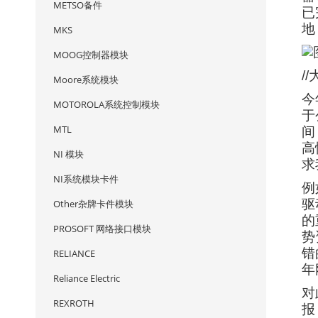
METSO备件
已
地
MKS
MOOG控制器模块
/
Moore系统模块
今
MOTOROLA系统控制模块
于
MTL
间
高
NI 模块
求
NI系统模块卡件
例
驱
Other杂牌卡件模块
的
PROSOFT 网络接口模块
势
错
RELIANCE
年
Reliance Electric
对
REXROTH
报