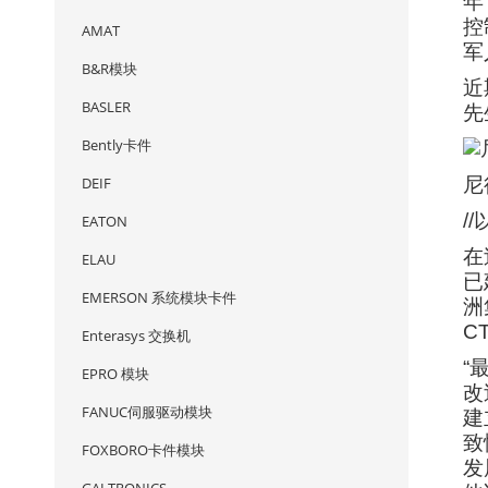
年
控
AMAT
军
B&R模块
近
BASLER
先
Bently卡件
DEIF
尼
/
EATON
在
ELAU
已
EMERSON 系统模块卡件
洲
C
Enterasys 交换机
“
EPRO 模块
改
FANUC伺服驱动模块
建
致
FOXBORO卡件模块
发