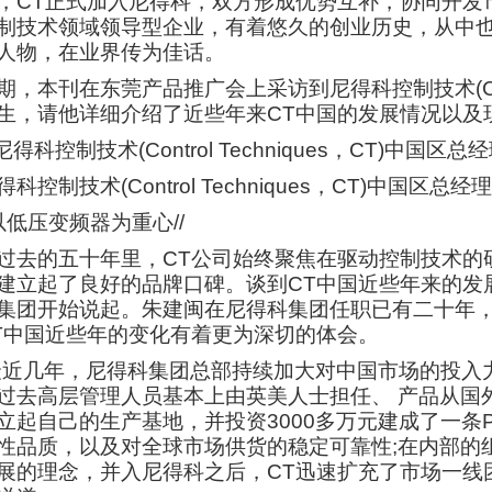
，CT正式加入尼得科，双方形成优势互补，协同开发
制技术领域领导型企业，有着悠久的创业历史，从中
人物，在业界传为佳话。
期，本刊在东莞产品推广会上采访到尼得科控制技术(Contr
生，请他详细介绍了近些年来CT中国的发展情况以及
得科控制技术(Control Techniques，CT)中国区总
/以低压变频器为重心//
过去的五十年里，CT公司始终聚焦在驱动控制技术的
建立起了良好的品牌口碑。谈到CT中国近些年来的发展
集团开始说起。朱建闽在尼得科集团任职已有二十年，
T中国近些年的变化有着更为深切的体会。
最近几年，尼得科集团总部持续加大对中国市场的投入
过去高层管理人员基本上由英美人士担任、 产品从国外
立起自己的生产基地，并投资3000多万元建成了一条
性品质，以及对全球市场供货的稳定可靠性;在内部的
展的理念，并入尼得科之后，CT迅速扩充了市场一线