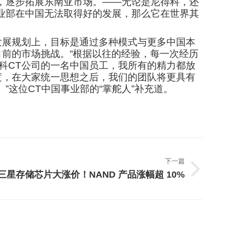
，逐步拓展东南亚市场。——无论是尼得科，还
业部在中国无法取得好的发展，那么它在世界其
发展规划上，目标是通过多种模式与更多中国本
前的市场挑战。“根据以往的经验，每一次经历
得科CT公司的一名中国员工，我所有的精力都放
度，在大家统一思想之后，我们的团队将更具有
”这位CT中国事业部的“掌舵人”补充道。
下一篇
三星存储芯片大涨价！NAND 产品涨幅超 10%
下
一
篇
文
章：