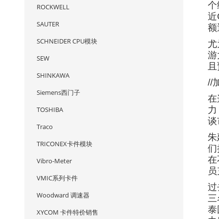
个
ROCKWELL
近
SAUTER
额
SCHNEIDER CPU模块
尤
游
SEW
且
SHINKAWA
/
Siemens西门子
在
力
TOSHIBA
谈
Traco
朱
TRICONEX卡件模块
们
在
Vibro-Meter
员
VMIC系列卡件
过
Woodward 调速器
三
泰
XYCOM 卡件特价销售