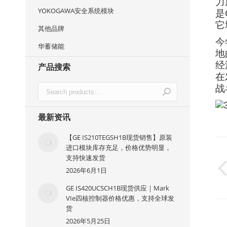
力
YOKOGAWA安全系统模块
是
它
其他品牌
今
华蓄储能
地
经
产品搜索
在
战
最新资讯
【GE IS210TEGSH1B现货销售】原装
进口模块库存充足，价格优势明显，
支持快速发货
2026年6月1日
GE IS420UCSCH1B现货供应｜Mark
VIe四核控制器价格优惠，支持全球发
货
2026年5月25日