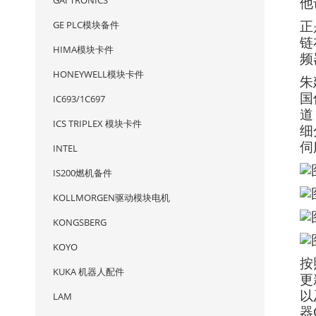
GAI TRONICS
他
GE PLC模块备件
正
链
HIMA模块卡件
频
HONEYWELL模块卡件
朱
国
IC693/1C697
道
ICS TRIPLEX 模块卡件
细
伺
INTEL
IS200燃机备件
KOLLMORGEN驱动模块电机
KONGSBERG
KOYO
按
KUKA 机器人配件
更
以
LAM
器