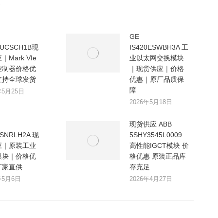
GE
0UCSCH1B现
IS420ESWBH3A 工
Mark VIe
业以太网交换模块
控制器价格优
｜现货供应｜价格
支持全球发货
优惠｜原厂品质保
障
年5月25日
2026年5月18日
现货供应 ABB
0SNRLH2A 现
5SHY3545L0009
应｜原装工业
高性能IGCT模块 价
模块｜价格优
格优惠 原装正品库
厂家直供
存充足
年5月6日
2026年4月27日