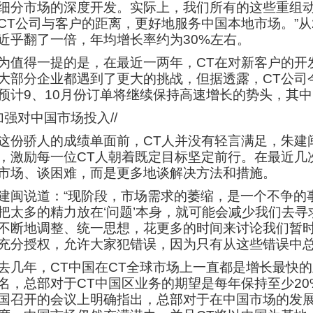
细分市场的深度开发。实际上，我们所有的这些重组
CT公司与客户的距离，更好地服务中国本地市场。”从2
近乎翻了一倍，年均增长率约为30%左右。
为值得一提的是，在最近一两年，CT在对新客户的开发
大部分企业都遇到了更大的挑战，但据透露，CT公司
预计9、10月份订单将继续保持高速增长的势头，其
/加强对中国市场投入//
这份骄人的成绩单面前，CT人并没有轻言满足，朱建
，激励每一位CT人朝着既定目标坚定前行。在最近几
市场、谈困难，而是更多地谈解决方法和措施。
建闽说道：“现阶段，市场需求的萎缩，是一个不争的
把太多的精力放在‘问题’本身，就可能会减少我们去
不断地调整、统一思想，花更多的时间来讨论我们暂时
充分授权，允许大家犯错误，因为只有从这些错误中总
去几年，CT中国在CT全球市场上一直都是增长最快
名，总部对于CT中国区业务的期望是每年保持至少20
国召开的会议上明确指出，总部对于在中国市场的发