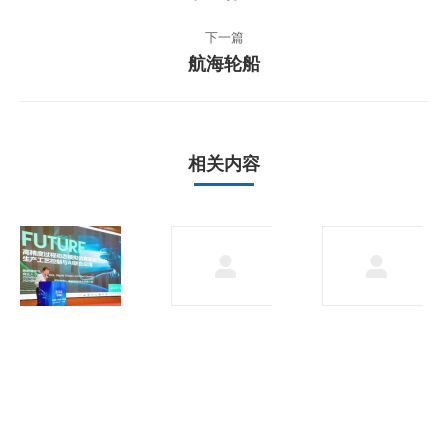
导
一
篇
航
下一篇
文
航海轮船
下
章：
一
篇
文
章：
相关内容
施耐
工控
德电
发展
气
趋势
2024
2024
年5
创新
月30
峰
日
会：
数绿
融
合，