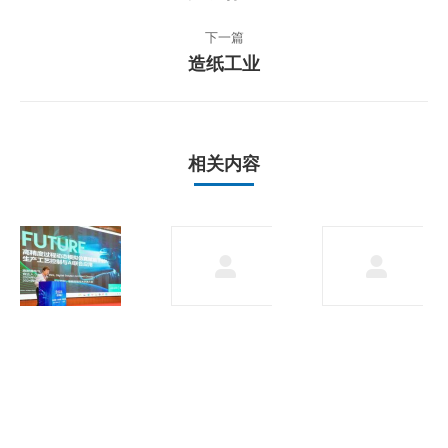
导
一
篇
航
下一篇
文
造纸工业
下
章：
一
篇
文
章：
相关内容
施耐
工控
德电
发展
气
趋势
2024
2024
年5
创新
月30
峰
日
会：
数绿
融
合，